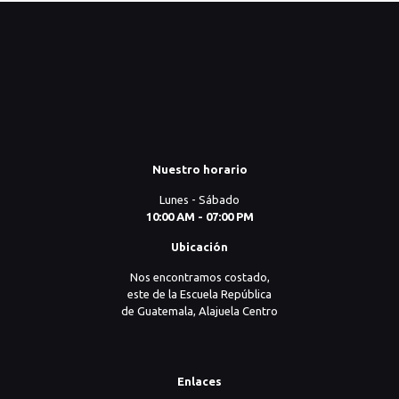
era:
es:
₡8.000.
₡5.000.
Nuestro horario
Lunes - Sábado
10:00 AM - 07:00 PM
Ubicación
Nos encontramos costado,
este de la Escuela República
de Guatemala, Alajuela Centro
Enlaces