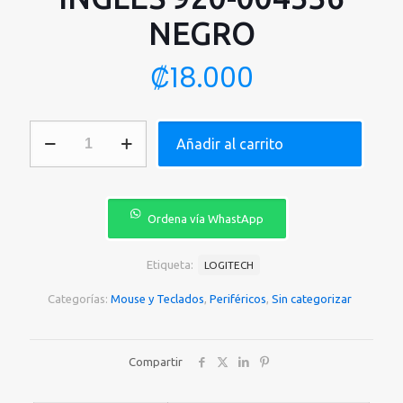
NEGRO
₡
18.000
TECLADO
Añadir al carrito
Y
MOUSE
LOGITECH
MK270
COMBO
Ordena vía WhastApp
MEMBRANA
INALÁMBRICO
2.4
Etiqueta:
LOGITECH
GHZ
INGLES
Categorías:
Mouse y Teclados
,
Periféricos
,
Sin categorizar
920-
004536
NEGRO
Compartir
cantidad