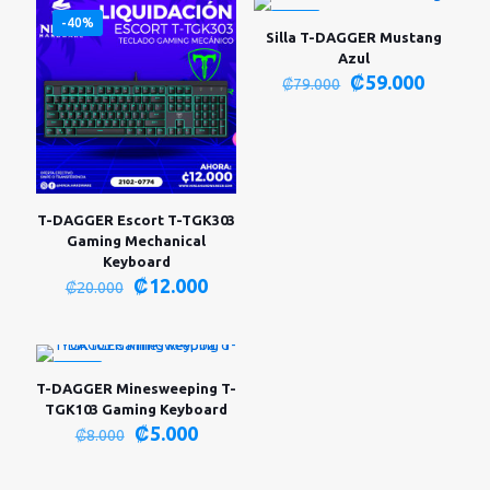
-40%
-25%
Silla T-DAGGER Mustang
Azul
El
El
₡
59.000
₡
79.000
precio
precio
original
actual
era:
es:
₡79.000.
₡59.00
T-DAGGER Escort T-TGK303
Gaming Mechanical
Keyboard
El
El
₡
12.000
₡
20.000
precio
precio
original
actual
era:
es:
₡20.000.
₡12.000.
-38%
T-DAGGER Minesweeping T-
TGK103 Gaming Keyboard
El
El
₡
5.000
₡
8.000
precio
precio
original
actual