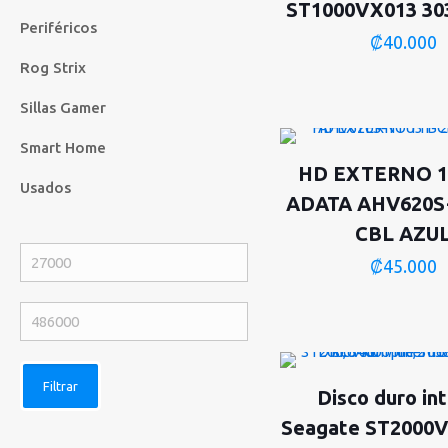
ST1000VX013 30
Periféricos
₡
40.000
Rog Strix
Sillas Gamer
Smart Home
HD EXTERNO 1
Usados
ADATA AHV620S
CBL AZU
Precio
₡
45.000
mínimo
Precio
máximo
Filtrar
Disco duro in
Seagate ST2000V