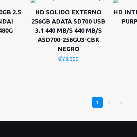
0GB 2.5
HD SOLIDO EXTERNO
HD INT
NDAI
256GB ADATA SD700 USB
PUR
480G
3.1 440 MB/S 440 MB/S
ASD700-256GU3-CBK
NEGRO
₡
73.000
1
2
3