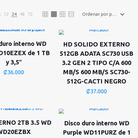
:
12
24
48
72
duro interno WD
HD SOLIDO EXTERNO
D10EZEX de 1 TB
512GB ADATA SC730 USB
y 3,5″
3.2 GEN 2 TIPO C/A 600
MB/S 600 MB/S SC730-
₡
36.000
512G-CACTI NEGRO
₡
37.000
ERNO 2TB 3.5 WD
Disco duro interno WD
WD20EZBX
Purple WD11PURZ de 1