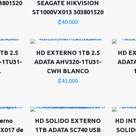
3801520
SEAGATE HIKVISION
ST1000VX013 303801520
₡
40.000
TB 2.5
HD EXTERNO 1TB 2.5
HD EX
-1TU31-
ADATA AHV320-1TU31-
ADATA
L
CWH BLANCO
₡
45.000
terno
HD SOLIDO EXTERNO
HD INT
X017 de
1TB ADATA SC740 USB
SOLID