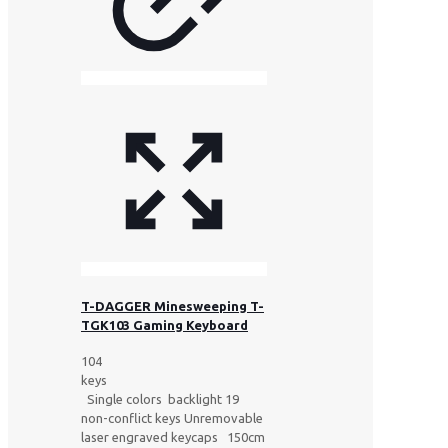
T-DAGGER Minesweeping T-
TGK103 Gaming Keyboard
104
keys
Single colors backlight 19
non-conflict keys Unremovable
laser engraved keycaps 150cm