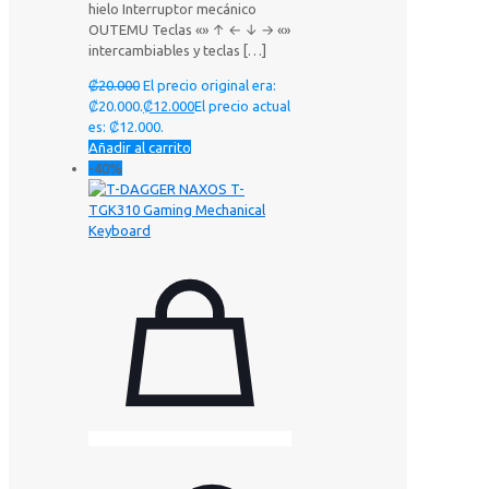
hielo Interruptor mecánico
OUTEMU Teclas «» ↑ ← ↓ → «»
intercambiables y teclas
[…]
₡
20.000
El precio original era:
₡20.000.
₡
12.000
El precio actual
es: ₡12.000.
Añadir al carrito
-40%