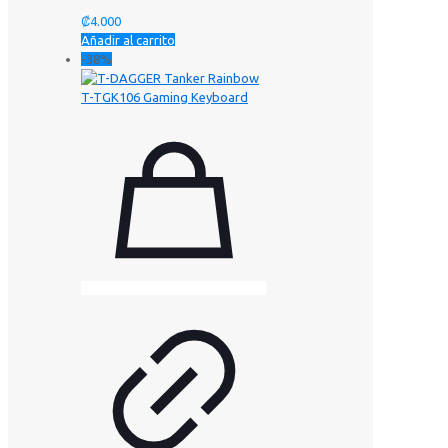
₡
4.000
Añadir al carrito
-38%