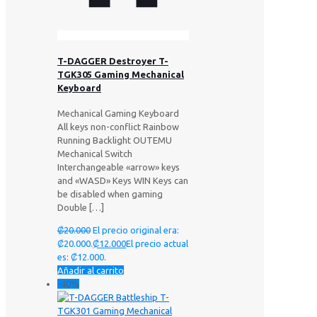
T-DAGGER Destroyer T-
TGK305 Gaming Mechanical
Keyboard
Mechanical Gaming Keyboard
All keys non-conflict Rainbow
Running Backlight OUTEMU
Mechanical Switch
Interchangeable «arrow» keys
and «WASD» Keys WIN Keys can
be disabled when gaming
Double
[…]
₡
20.000
El precio original era:
₡20.000.
₡
12.000
El precio actual
es: ₡12.000.
Añadir al carrito
-40%