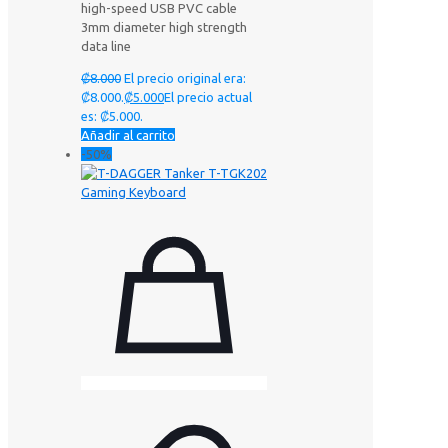
high-speed USB PVC cable
3mm diameter high strength
data line
₡
8.000
El precio original era:
₡8.000.
₡
5.000
El precio actual
es: ₡5.000.
Añadir al carrito
-50%