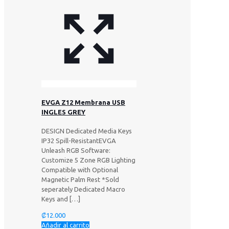
EVGA Z12 Membrana USB
INGLES GREY
DESIGN Dedicated Media Keys
IP32 Spill-ResistantEVGA
Unleash RGB Software:
Customize 5 Zone RGB Lighting
Compatible with Optional
Magnetic Palm Rest *Sold
seperately Dedicated Macro
Keys and
[…]
₡
12.000
Añadir al carrito