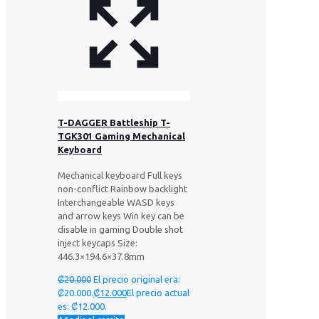
T-DAGGER Battleship T-
TGK301 Gaming Mechanical
Keyboard
Mechanical keyboard Full keys
non-conflict Rainbow backlight
Interchangeable WASD keys
and arrow keys Win key can be
disable in gaming Double shot
inject keycaps Size:
446.3×194.6×37.8mm
₡
20.000
El precio original era:
₡20.000.
₡
12.000
El precio actual
es: ₡12.000.