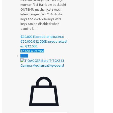
non-conflict Rainbow backlight
OUTEMU mechanical switch
Interchangeable «↑ ← ↓ →»
keys and «WASD» keys WIN
keys can be disabled when
gaming
[…]
₡
20.000
El precio original era:
₡20.000.
₡
12.000
El precio actual
es: ₡12.000.
Añadir al carrito
-40%