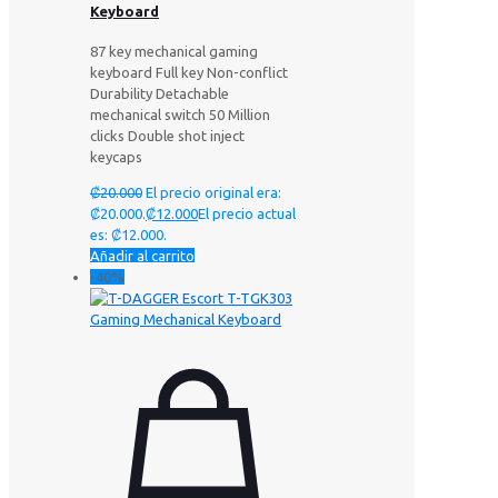
Keyboard
87 key mechanical gaming
keyboard Full key Non-conflict
Durability Detachable
mechanical switch 50 Million
clicks Double shot inject
keycaps
₡
20.000
El precio original era:
₡20.000.
₡
12.000
El precio actual
es: ₡12.000.
Añadir al carrito
-40%