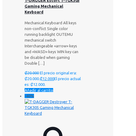
T-DAGGER Escort T-TGK303
Gaming Mechanical
Keyboard
Mechanical Keyboard All keys
non-conflict Single color
running backlight OUTEMU
mechanical switch
Interchangeable «arrow» keys
and «WASD» keys WIN key can
be disabled when gaming
Double
[…]
₡
20.000
El precio original era:
₡20.000.
₡
12.000
El precio actual
es: ₡12.000.
Añadir al carrito
-40%