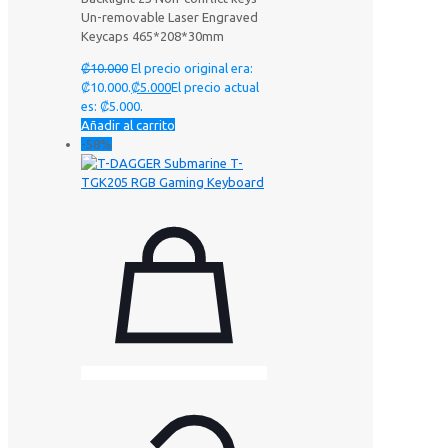
Un-removable Laser Engraved
Keycaps 465*208*30mm
₡
10.000
El precio original era:
₡10.000.
₡
5.000
El precio actual
es: ₡5.000.
Añadir al carrito
-58%