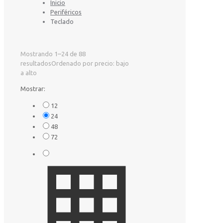
Inicio
Periféricos
Teclado
Mostrando 1–24 de 88
resultados
Ordenado por precio: bajo
a alto
Mostrar:
12
24
48
72