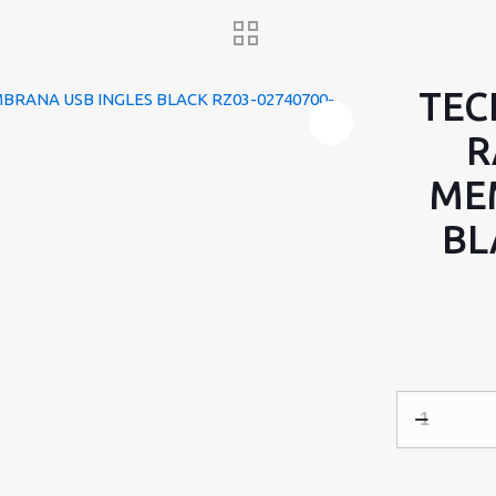
TEC
R
ME
BL
TECLADO
GAMING
RAZER