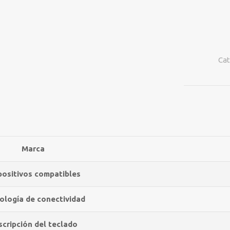
RAZER
CYNOSA
LITE
MEMBRANA
USB
Cat
INGLES
BLACK
RZ03-
02740700-
R3U1
cantidad
Marca
positivos compatibles
ología de conectividad
cripción del teclado