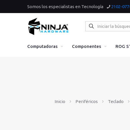
Somos los especialistas en Tecnología
2102-077
Computadoras
Componentes
ROG S
Inicio
Periféricos
Teclado