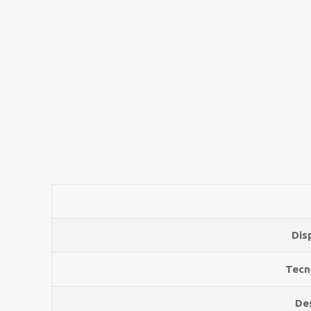
Dis
Tecn
Des