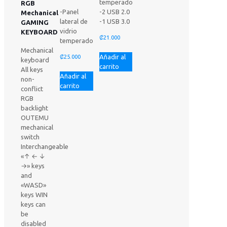
temperado
RGB
-Panel
-2 USB 2.0
Mechanical
lateral de
-1 USB 3.0
GAMING
vidrio
KEYBOARD
₡
21.000
temperado
Mechanical
Añadir al
₡
25.000
keyboard
carrito
All keys
Añadir al
non-
carrito
conflict
RGB
backlight
OUTEMU
mechanical
switch
Interchangeable
«↑ ← ↓
→» keys
and
«WASD»
keys WIN
keys can
be
disabled