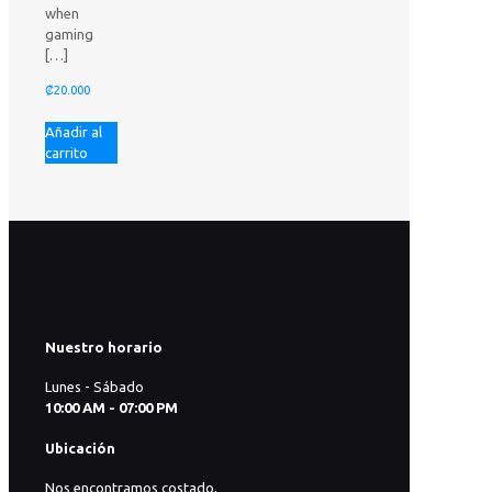
when
gaming
[…]
₡
20.000
Añadir al
carrito
Nuestro horario
Lunes - Sábado
10:00 AM - 07:00 PM
Ubicación
Nos encontramos costado,