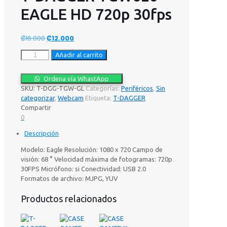
EAGLE HD 720p 30fps
El
El
₡
16.000
₡
12.000
precio
precio
T-
Añadir al carrito
original
actual
DAGGER
era:
es:
TGW620
₡16.000.
₡12.000.
Ordena vía WhastApp
EAGLE
SKU:
T-DGG-TGW-GL
Categorías:
Periféricos
,
Sin
HD
categorizar
,
Webcam
Etiqueta:
T-DAGGER
720p
Compartir
30fps
0
cantidad
Descripción
Modelo: Eagle Resolución: 1080 x 720 Campo de
visión: 68 ° Velocidad máxima de fotogramas: 720p
30FPS Micrófono: si Conectividad: USB 2.0
Formatos de archivo: MJPG, YUV
Productos relacionados