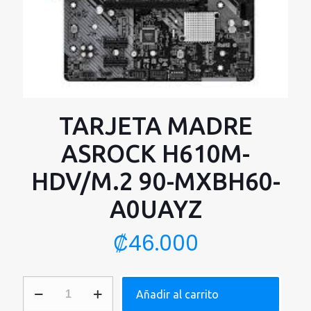
TARJETA MADRE
ASROCK H610M-
HDV/M.2 90-MXBH60-
A0UAYZ
₡
46.000
TARJETA
Añadir al carrito
MADRE
ASROCK