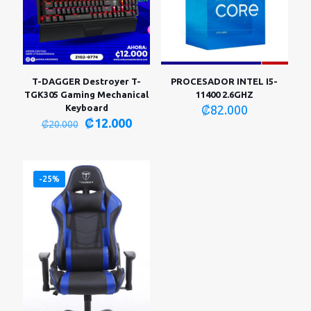
T-DAGGER Destroyer T-
PROCESADOR INTEL I5-
TGK305 Gaming Mechanical
11400 2.6GHZ
Keyboard
₡
82.000
El
El
₡
12.000
₡
20.000
precio
precio
original
actual
era:
es:
₡20.000.
₡12.000.
-25%