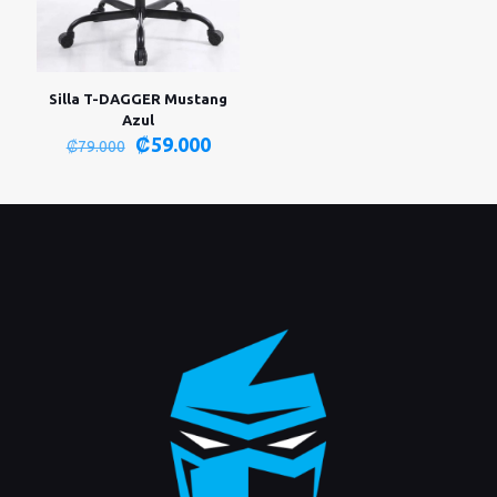
Silla T-DAGGER Mustang
Azul
El
El
₡
59.000
₡
79.000
precio
precio
original
actual
era:
es:
₡79.000.
₡59.000.