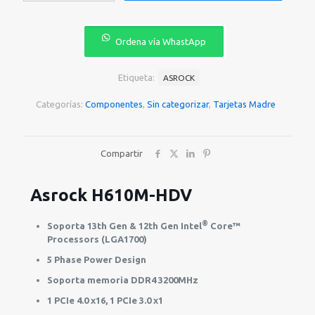
H610M-
HDV/M.2
90-
Ordena vía WhastApp
MXBH60-
A0UAYZ
cantidad
Etiqueta:
ASROCK
Categorías:
Componentes
,
Sin categorizar
,
Tarjetas Madre
Compartir
Asrock H610M-HDV
®
Soporta 13th Gen & 12th Gen Intel
Core™
Processors (LGA1700)
5 Phase Power Design
Soporta memoria DDR4 3200MHz
1 PCIe 4.0 x16, 1 PCIe 3.0 x1