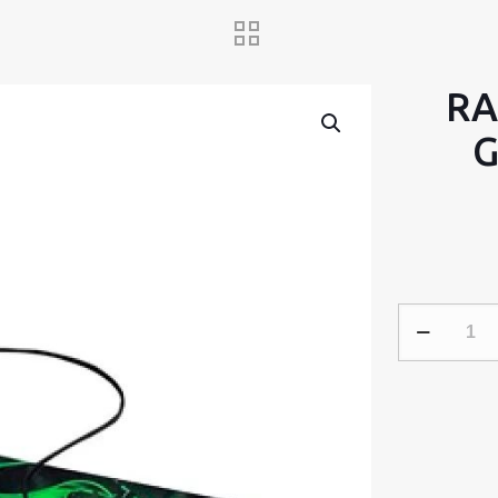
RA
G
RAZER
ABYSSUS
LITE
&
GOLIATHUS
MOBILE