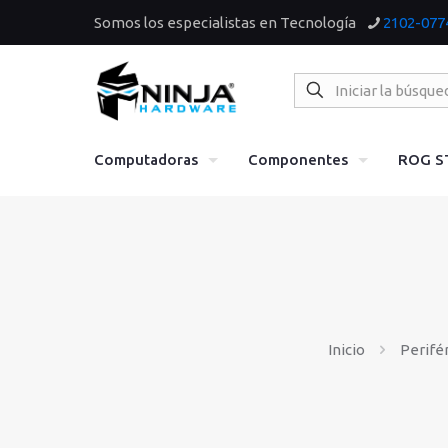
Somos los especialistas en Tecnología
2102-077
Computadoras
Componentes
ROG S
Inicio
Perifé