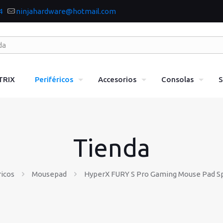
4
ninjahardware@hotmail.com
TRIX
Periféricos
Accesorios
Consolas
S
Tienda
ricos
Mousepad
HyperX FURY S Pro Gaming Mouse Pad Sp