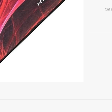
Pad
Speed
Cat
Edition
large
cantidad