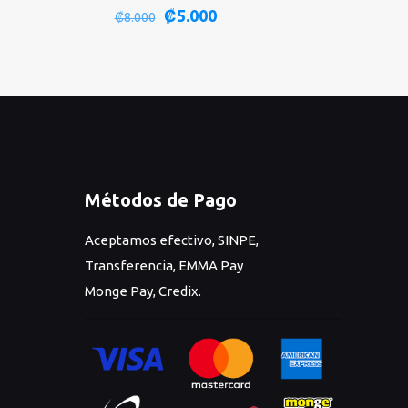
El
El
₡
5.000
₡
8.000
precio
precio
original
actual
era:
es:
₡8.000.
₡5.000.
Métodos de Pago
Aceptamos efectivo, SINPE,
Transferencia, EMMA Pay
Monge Pay, Credix.