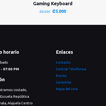
Gaming Keyboard
El
El
₡
5.000
₡
8.000
precio
precio
original
actual
era:
es:
₡8.000.
₡5.000.
o horario
Enlaces
ábado
Contacto
 - 07:00 PM
Central Telefónica
Envíos
ión
Garantías
Mapa del sitio
tramos costado,
 Escuela República
ala, Alajuela Centro