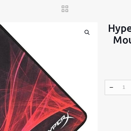
Hype
Mou
HyperX
FURY
S
Pro
Gaming
Mouse