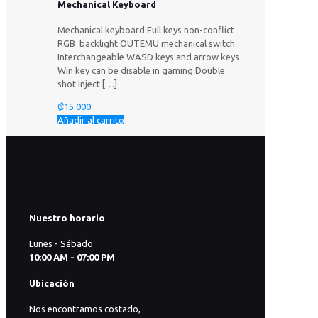
Mechanical Keyboard
Mechanical keyboard Full keys non-conflict
RGB backlight OUTEMU mechanical switch
Interchangeable WASD keys and arrow keys
Win key can be disable in gaming Double
shot inject
[…]
₡
15.000
Añadir al carrito
Nuestro horario
Lunes - Sábado
10:00 AM - 07:00 PM
Ubicación
Nos encontramos costado,