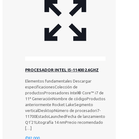
PROCESADOR INTEL I5-11400 2.6GHZ
Elementos fundamentales Descargar
especificacionesColección de
productosProcesadores Intel® Core™ i7 de
11ᵃ GeneraciónNombre de códigoProductos
anteriormente Rocket LakeSegmento
verticalDesktopNúmero de procesadori7-
11700EstadoLaunchedFecha de lanzamiento
Q1’21Litografía 14 nmPrecio recomendado
[…]
₡
82.000