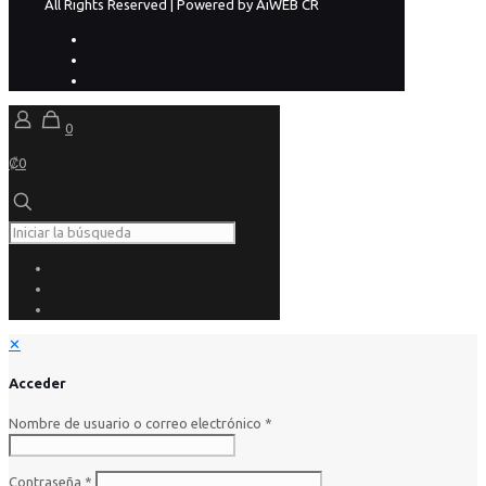
All Rights Reserved | Powered by AiWEB CR
0
₡0
✕
Acceder
Nombre de usuario o correo electrónico
*
Contraseña
*