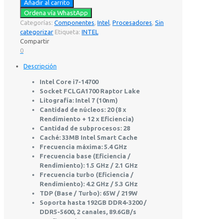
Añadir al carrito
Ordena vía WhastApp
Categorías:
Componentes
,
Intel
,
Procesadores
,
Sin
categorizar
Etiqueta:
INTEL
Compartir
0
Descripción
Intel Core i7-14700
Socket FCLGA1700 Raptor Lake
Litografía: Intel 7 (10nm)
Cantidad de núcleos: 20 (8 x
Rendimiento + 12 x Eficiencia)
Cantidad de subprocesos: 28
Caché: 33MB Intel Smart Cache
Frecuencia máxima: 5.4 GHz
Frecuencia base (Eficiencia /
Rendimiento): 1.5 GHz / 2.1 GHz
Frecuencia turbo (Eficiencia /
Rendimiento): 4.2 GHz / 5.3 GHz
TDP (Base / Turbo): 65W / 219W
Soporta hasta 192GB DDR4-3200 /
DDR5-5600, 2 canales, 89.6GB/s