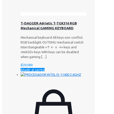
T-DAGGER Adriatic T-TGK316 RGB
Mechanical GAMING KEYBOARD
Mechanical keyboard All keys non-conflict
RGB backlight OUTEMU mechanical switch
Interchangeable «↑ ← ↓ →» keys and
«WASD» keys WIN keys can be disabled
when gaming
[…]
₡
20.000
Añadir al carrito