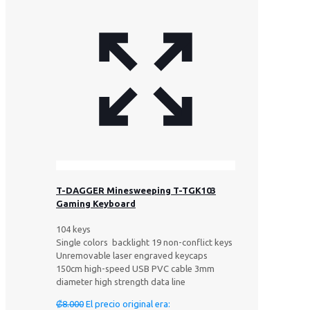
T-DAGGER Minesweeping T-TGK103
Gaming Keyboard
104 keys
Single colors backlight 19 non-conflict keys
Unremovable laser engraved keycaps
150cm high-speed USB PVC cable 3mm
diameter high strength data line
₡
8.000
El precio original era: