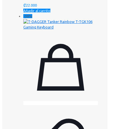
₡
22.000
Añadir al carrito
-38%