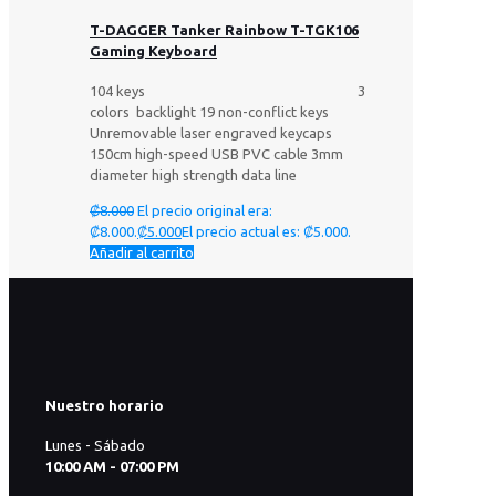
T-DAGGER Tanker Rainbow T-TGK106
Gaming Keyboard
104 keys 3
colors backlight 19 non-conflict keys
Unremovable laser engraved keycaps
150cm high-speed USB PVC cable 3mm
diameter high strength data line
₡
8.000
El precio original era:
₡8.000.
₡
5.000
El precio actual es: ₡5.000.
Añadir al carrito
Nuestro horario
Lunes - Sábado
10:00 AM - 07:00 PM