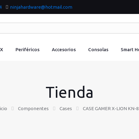
4
ninjahardware@hotmail.com
IX
Periféricos
Accesorios
Consolas
Smart 
Tienda
icio
Componentes
Cases
CASE GAMER X-LION KN-8