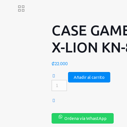
CASE GAM
X-LION KN-
₡
22.000
Añadir al carrito
CASE
GAMER
X-
LION
KN-
Ordena vía WhastApp
835