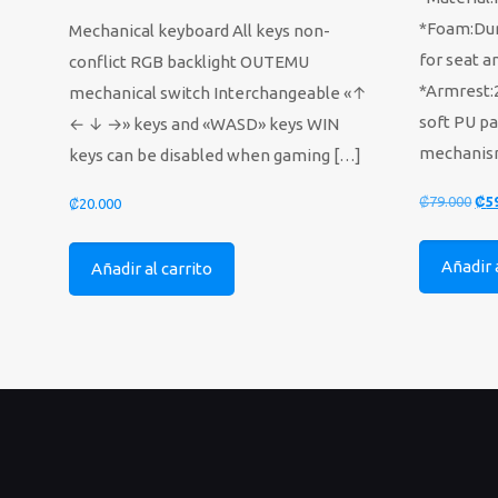
*Foam:Dur
Mechanical keyboard All keys non-
for seat 
conflict RGB backlight OUTEMU
*Armrest:
mechanical switch Interchangeable «↑
soft PU p
← ↓ →» keys and «WASD» keys WIN
mechanism
keys can be disabled when gaming
[…]
El
₡
79.000
₡
5
₡
20.000
pre
ori
Añadir 
Añadir al carrito
era
₡79