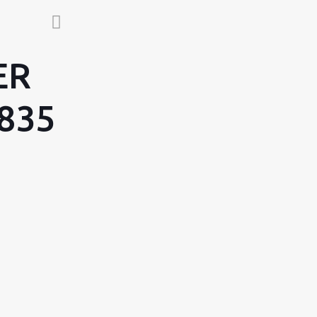
ER
835