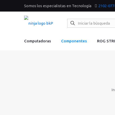
Somos los especialistas en Tecnología
2102-077
Computadoras
Componentes
ROG STR
In