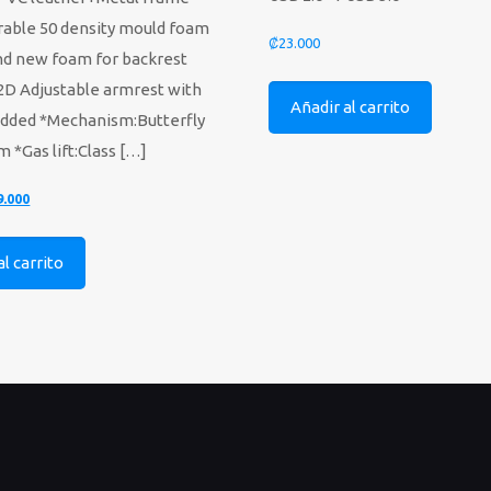
able 50 density mould foam
₡
23.000
and new foam for backrest
2D Adjustable armrest with
Añadir al carrito
added *Mechanism:Butterfly
 *Gas lift:Class
[…]
El
9.000
cio
precio
ginal
actual
al carrito
:
es:
.000.
₡59.000.