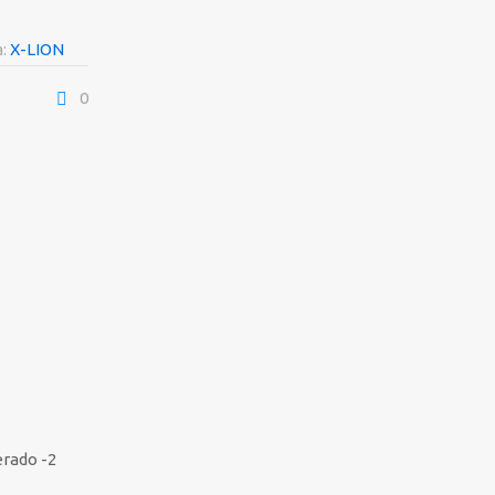
a:
X-LION
0
erado -2