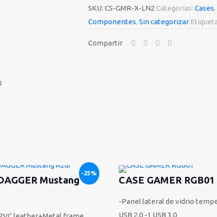
cantidad
SKU:
CS-GMR-X-LN2
Categorías:
Cases
,
Componentes
,
Sin categorizar
Etiquet
Compartir
0
-25%
T-DAGGER Mustang
CASE GAMER RGB01
-Panel lateral de vidrio temp
USB 2.0 -1 USB 3.0
:PVC leather+Metal frame