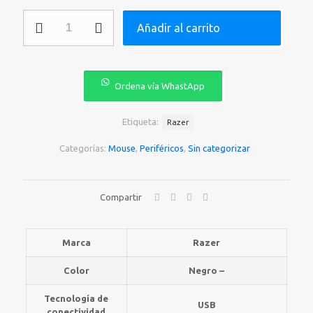
MOUSE
Añadir al carrito
RAZER
USB
NAGA
X
MMO
Ordena vía WhastApp
GAMING
RZ01-
03590100-
Etiqueta:
Razer
R3U1
cantidad
Categorías:
Mouse
,
Periféricos
,
Sin categorizar
Compartir
Marca
Razer
Color
Negro –
Tecnología de
USB
conectividad