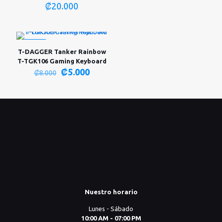
₡
20.000
-38%
T-DAGGER Tanker Rainbow
T-TGK106 Gaming Keyboard
El
El
₡
5.000
₡
8.000
precio
precio
original
actual
era:
es:
₡8.000.
₡5.000.
Nuestro horario
Lunes - Sábado
10:00 AM - 07:00 PM