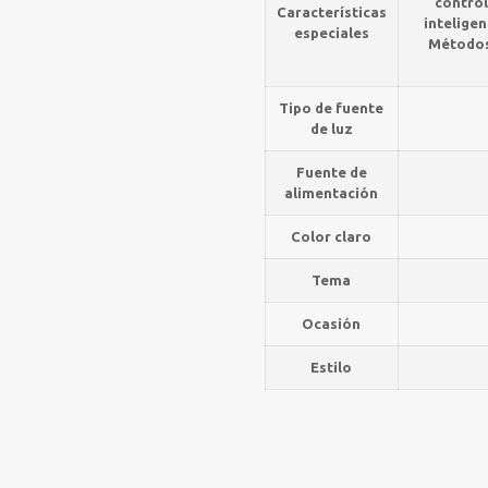
control
Características
inteligen
especiales
Métodos 
Tipo de fuente
de luz
Fuente de
alimentación
Color claro
Tema
Ocasión
Estilo