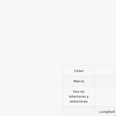
Color
Marca
Uso en
interiores y
exteriores
Longitud 