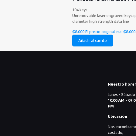
104 keys 3 colors bac
Unremovable laser engraved keyc
diameter high strength data line
₡
8.000
El precio original era: ₡8.000
Añadir al carrito
Nuestro horar
Lunes - Sábado
10:00 AM - 07:0
PM
Ubicación
Nos encontram
costado,