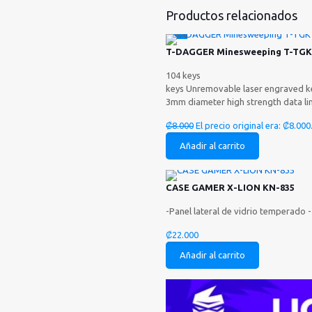
Productos relacionados
-38%
T-DAGGER Minesweeping T-TGK
104 keys Single color
keys Unremovable laser engraved 
3mm diameter high strength data li
₡
8.000
El precio original era: ₡8.000
Añadir al carrito
CASE GAMER X-LION KN-835
-Panel lateral de vidrio temperado 
₡
22.000
Añadir al carrito
-38%