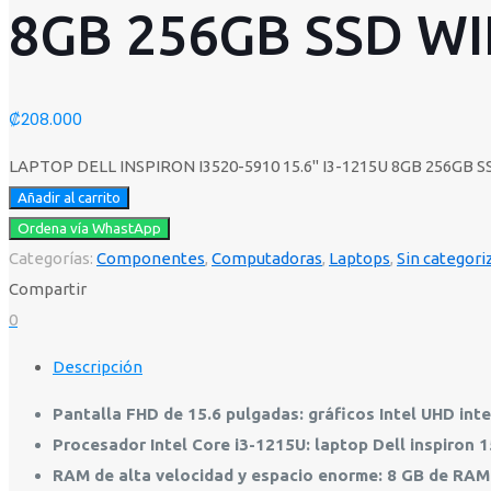
8GB 256GB SSD WI
₡
208.000
LAPTOP DELL INSPIRON I3520-5910 15.6" I3-1215U 8GB 256GB S
Añadir al carrito
Ordena vía WhastApp
Categorías:
Componentes
,
Computadoras
,
Laptops
,
Sin categori
Compartir
0
Descripción
Pantalla FHD de 15.6 pulgadas: gráficos Intel UHD inte
Procesador Intel Core i3-1215U: laptop Dell inspiron 
RAM de alta velocidad y espacio enorme: 8 GB de RAM 