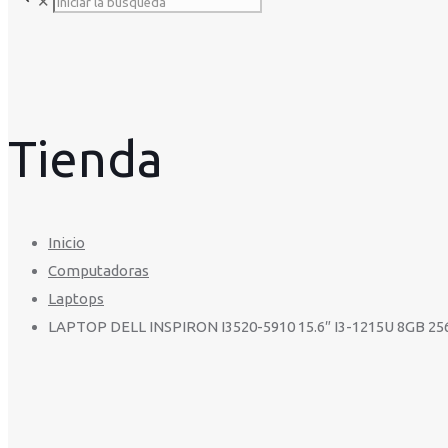
✕
Tienda
Inicio
Computadoras
Laptops
LAPTOP DELL INSPIRON I3520-5910 15.6″ I3-1215U 8GB 2