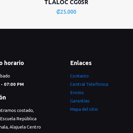
TLALOC CG05R
₡
25.000
o horario
Enlaces
ábado
Contacto
 - 07:00 PM
Central Telefónica
Envíos
ión
Garantías
Mapa del sitio
tramos costado,
 Escuela República
ala, Alajuela Centro