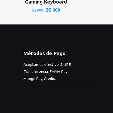
Gaming Keyboard
El
El
₡
5.000
₡
8.000
precio
precio
original
actual
era:
es:
₡8.000.
₡5.000.
Métodos de Pago
Aceptamos efectivo, SINPE,
Transferencia, EMMA Pay
Monge Pay, Credix.