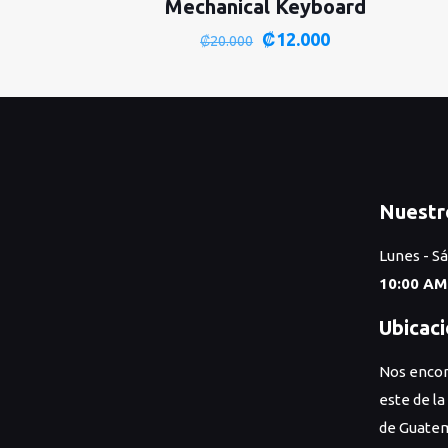
Mechanical Keyboard
El
El
₡
12.000
₡
20.000
precio
precio
original
actual
era:
es:
₡20.000.
₡12.000.
Nuestr
Lunes - S
10:00 AM
Ubicac
Nos encon
este de la
de Guatem