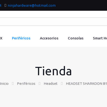
4
ninjahardware@hotmail.com
IX
Periféricos
Accesorios
Consolas
Smart 
Tienda
Inicio
Periféricos
Headset
HEADSET SHARKOON B