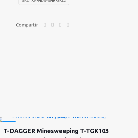
SKU:
XN-HDS-SHR-SKL2
Compartir
-38%
T-DAGGER Minesweeping T-TGK103