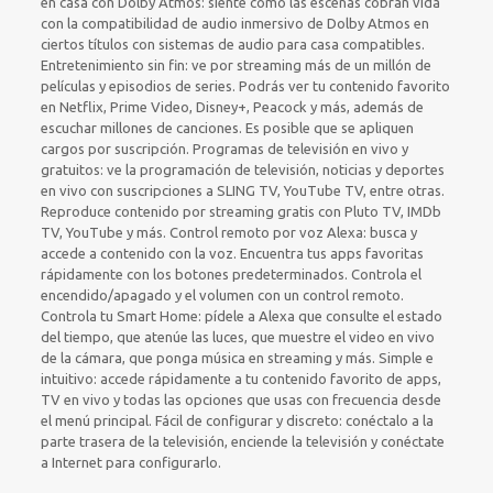
en casa con Dolby Atmos: siente cómo las escenas cobran vida
con la compatibilidad de audio inmersivo de Dolby Atmos en
ciertos títulos con sistemas de audio para casa compatibles.
Entretenimiento sin fin: ve por streaming más de un millón de
películas y episodios de series. Podrás ver tu contenido favorito
en Netflix, Prime Video, Disney+, Peacock y más, además de
escuchar millones de canciones. Es posible que se apliquen
cargos por suscripción. Programas de televisión en vivo y
gratuitos: ve la programación de televisión, noticias y deportes
en vivo con suscripciones a SLING TV, YouTube TV, entre otras.
Reproduce contenido por streaming gratis con Pluto TV, IMDb
TV, YouTube y más. Control remoto por voz Alexa: busca y
accede a contenido con la voz. Encuentra tus apps favoritas
rápidamente con los botones predeterminados. Controla el
encendido/apagado y el volumen con un control remoto.
Controla tu Smart Home: pídele a Alexa que consulte el estado
del tiempo, que atenúe las luces, que muestre el video en vivo
de la cámara, que ponga música en streaming y más. Simple e
intuitivo: accede rápidamente a tu contenido favorito de apps,
TV en vivo y todas las opciones que usas con frecuencia desde
el menú principal. Fácil de configurar y discreto: conéctalo a la
parte trasera de la televisión, enciende la televisión y conéctate
a Internet para configurarlo.