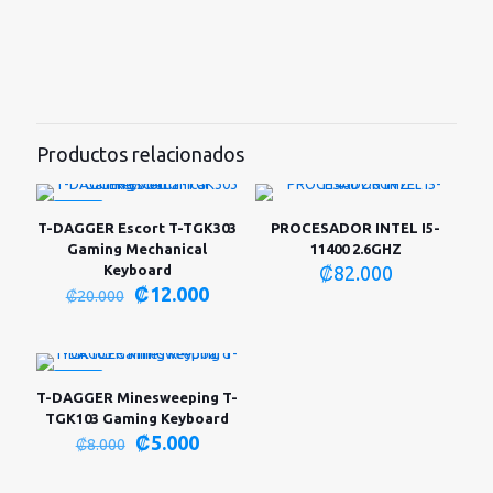
Productos relacionados
-40%
T-DAGGER Escort T-TGK303
PROCESADOR INTEL I5-
Gaming Mechanical
11400 2.6GHZ
Keyboard
₡
82.000
El
El
₡
12.000
₡
20.000
precio
precio
original
actual
era:
es:
₡20.000.
₡12.000.
-38%
T-DAGGER Minesweeping T-
TGK103 Gaming Keyboard
El
El
₡
5.000
₡
8.000
precio
precio
original
actual