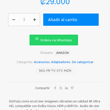
₡
29.000
FIRE
Añadir al carrito
TV
STICK
AMAZON
STREAMING
4K
Ordena vía WhastApp
WITH
ALEXA
VOICE
Etiqueta:
AMAZON
REMOTE
cantidad
Categorías:
Accesorios
,
Adaptadores
,
Sin categorizar
SKU:
FR-TV-STC-MZN
Compartir
Disfruta como en el cine: imágenes vibrantes en calidad 4K Ultra
HD, compatible con Dolby Vision, HDR y HDR10+. Audio de cine