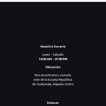
era:
es:
₡8.000.
₡5.000.
Nuestro horario
Lunes - Sábado
10:00 AM - 07:00 PM
Ubicación
Nos encontramos costado,
este de la Escuela República
de Guatemala, Alajuela Centro
Enlaces