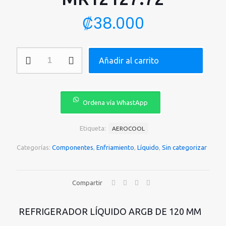
₡
38.000
ENFRIAMIENTO
Añadir al carrito
LIQUIDO
AEROCOOL
MIRAGE
L120
WHITE
Ordena vía WhastApp
ARGB
120MM
ACLA-
Etiqueta:
AEROCOOL
MR12127.72
cantidad
Categorías:
Componentes
,
Enfriamiento
,
Líquido
,
Sin categorizar
Compartir
REFRIGERADOR LÍQUIDO ARGB DE 120 MM