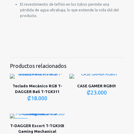
El revestimiento de teflón en los tubos permite una
pérdida de agua ultrabaja, lo que extiende la vida útil del
producto.
Productos relacionados
Teclado Mecánico RGB T-
CASE GAMER RGB01
DAGGER Bali T-TGK311
₡
23.000
₡
18.000
-40%
T-DAGGER Escort T-TGK303
Gaming Mechanical