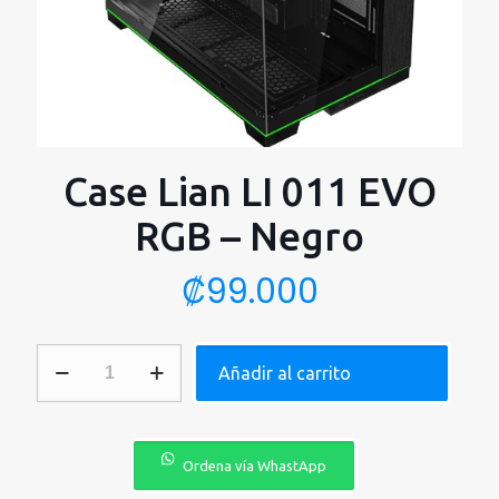
Case Lian LI 011 EVO
RGB – Negro
₡
99.000
Case
Añadir al carrito
Lian
LI
011
EVO
RGB
Ordena vía WhastApp
-