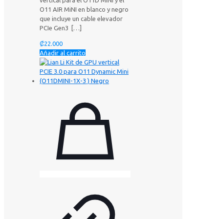
vertical para el O11D MINI y el
O11 AIR MiNI en blanco y negro
que incluye un cable elevador
PCIe Gen3
[…]
₡
22.000
Añadir al carrito