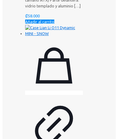
tamaño ATX) Parte delantera:
vidrio templado y aluminio
[…]
₡
58.000
Añadir al carrito