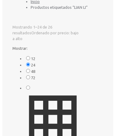
Inicio
Productos etiquetados “LIAN LI”
Mostrando 1–24 de 26
resultados
Ordenado por precio: bajo
a alto
Mostrar:
12
24
48
72