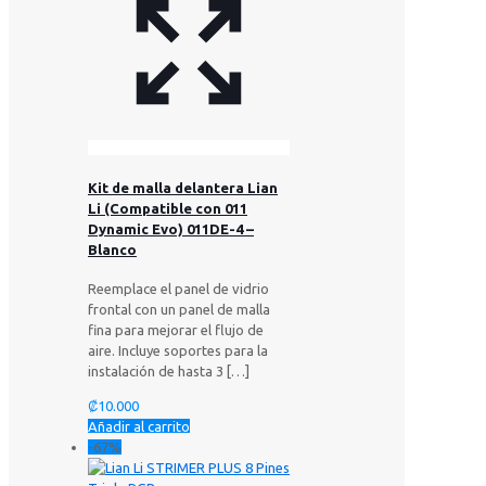
Kit de malla delantera Lian
Li (Compatible con 011
Dynamic Evo) 011DE-4 –
Blanco
Reemplace el panel de vidrio
frontal con un panel de malla
fina para mejorar el flujo de
aire. Incluye soportes para la
instalación de hasta 3
[…]
₡
10.000
Añadir al carrito
-67%