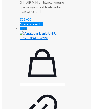
O11 AIR MiNI en blanco y negro
que incluye un cable elevador
PCIe Gen3
[…]
₡
22.000
Añadir al carrito
-17%