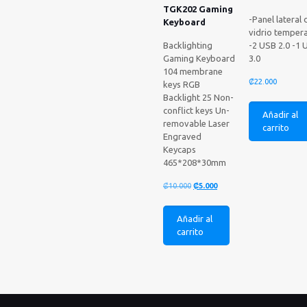
TGK202 Gaming
-Panel lateral 
Keyboard
vidrio temper
Backlighting
-2 USB 2.0 -1 
Gaming Keyboard
3.0
104 membrane
₡
22.000
keys RGB
Backlight 25 Non-
conflict keys Un-
Añadir al
removable Laser
carrito
Engraved
Keycaps
465*208*30mm
El
El
₡
10.000
₡
5.000
precio
precio
original
actual
Añadir al
era:
es:
carrito
₡10.000.
₡5.000.