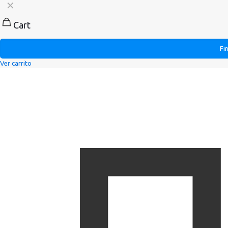
✕
Cart
Fi
Ver carrito