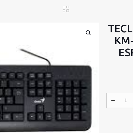
TECL
KM-
ES
TECLADO
Y
MOUSE
GENIUS
KM-