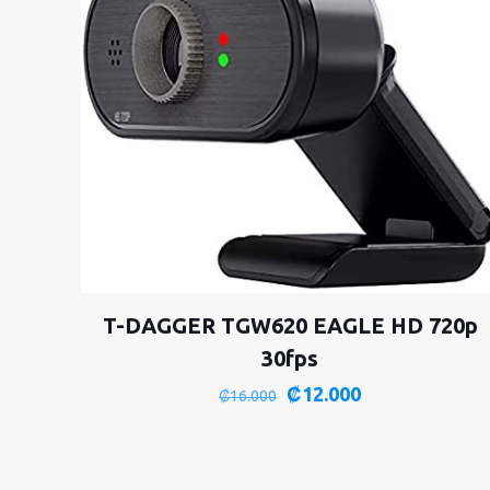
T-DAGGER TGW620 EAGLE HD 720p
30fps
El
El
₡
12.000
₡
16.000
precio
precio
original
actual
era:
es: