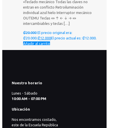
«Teclado mecánico Todas las claves no
entran en conflicto Retroiluminación
individual azul hielo Interruptor mecánico
OUTEMU Teclas «» ↑ ← ↓ → «»
intercambiables y teclas
[…]
₡
20.000
El precio original era:
₡20.000.
₡
12.000
El precio actual es: ₡12.000.
Añadir al carrito
Nuestro horario
Lunes - Sábado
10:00 AM - 07:00 PM
Ubicación
Nos encontramos costado,
este de la Escuela República