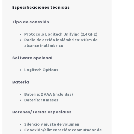
Especificaciones técnicas
Tipo de conexión
Protocolo Logitech Unifying (2,4 GHz)
Radio de acción inalámbrico: >10 m de
alcance inalámbrico
Software opcional
Logitech Options
Batería
Batería: 2 AAA (incluidas)
Batería: 18 meses
Botones/Teclas especiales
Silencio y ajuste de volumen
Conexión/alimentación: conmutador de