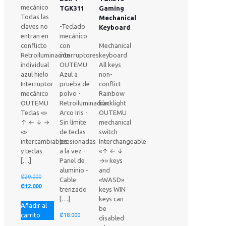
mecánico
TGK311
Gaming
Todas las
Mechanical
claves no
-Teclado
Keyboard
entran en
mecánico
conflicto
con
Mechanical
Retroiluminación
interruptores
keyboard
individual
OUTEMU
All keys
azul hielo
Azul a
non-
Interruptor
prueba de
conflict
mecánico
polvo -
Rainbow
OUTEMU
Retroiluminación
backlight
Teclas «»
Arco Iris -
OUTEMU
↑ ← ↓ →
Sin límite
mechanical
«»
de teclas
switch
intercambiables
presionadas
Interchangeable
y teclas
a la vez -
«↑ ← ↓
[…]
Panel de
→» keys
aluminio -
and
El
₡
20.000
Cable
«WASD»
precio
El
₡
12.000
trenzado
keys WIN
original
precio
[…]
keys can
Añadir al
era:
actual
be
carrito
₡20.000.
es:
₡
18.000
disabled
₡12.000.