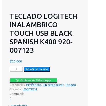
TECLADO LOGITECH
INALAMBRICO
TOUCH USB BLACK
SPANISH K400 920-
007123
₡
20.000
TECLADO
Añadir al carrito
LOGITECH
INALAMBRICO
Ordena vía WhastApp
TOUCH
Categorías:
Periféricos
,
Sin categorizar
,
Teclado
USB
Etiqueta:
LOGITECH
BLACK
Compartir
SPANISH
0
K400
920-
Descripción