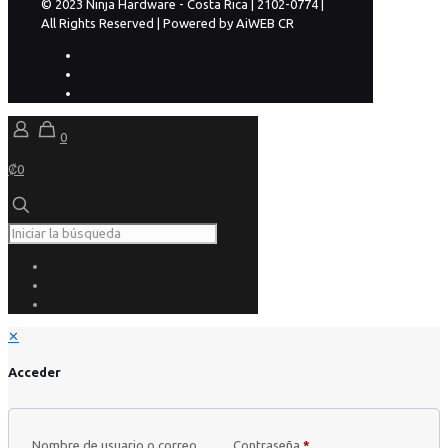
© 2023 Ninja Hardware - Costa Rica | 2102-0774 |
All Rights Reserved | Powered by AiWEB CR
0
₡0
✕
Acceder
Nombre de usuario o correo
Contraseña
*