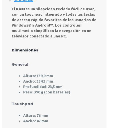
007123
El K400 es un silencioso teclado fácil de usar,
cantidad
con un touchpad integrado y todas las teclas
de acceso rápido favoritas de los usuarios de
Windows® y Android™. Los controles
multimedia simplifican la navegación en un
televisor conectado a una PC.
Dimensiones
General
Altura: 139,9 mm
Ancho: 354,3 mm
Profundidad: 23,5 mm
Peso: 390 g (con baterías)
Touchpad
Altura: 76 mm
Ancho: 47 mm