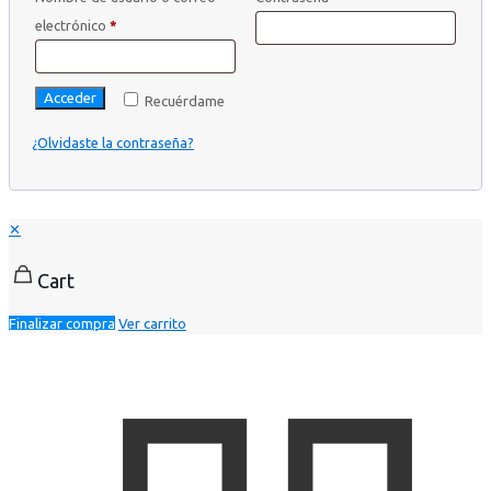
electrónico
*
Acceder
Recuérdame
¿Olvidaste la contraseña?
✕
Cart
Finalizar compra
Ver carrito