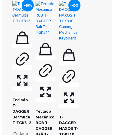
-40%
-40%
Teclado
T-
DAGGER
Teclado
Bermuda
Mecánico
T-
T-TGK312
RGB T-
DAGGER
DAGGER
NAXOS T-
«Teclado
Bali T-
TGK310