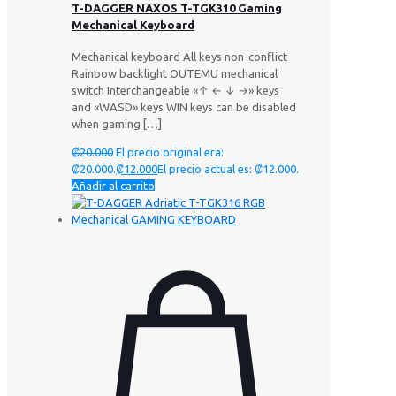
T-DAGGER NAXOS T-TGK310 Gaming
Mechanical Keyboard
Mechanical keyboard All keys non-conflict
Rainbow backlight OUTEMU mechanical
switch Interchangeable «↑ ← ↓ →» keys
and «WASD» keys WIN keys can be disabled
when gaming
[…]
₡
20.000
El precio original era:
₡20.000.
₡
12.000
El precio actual es: ₡12.000.
Añadir al carrito