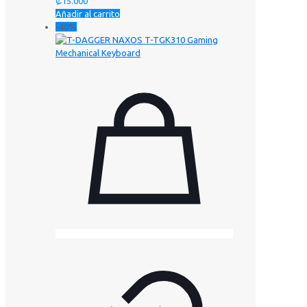
₡
15.000
Añadir al carrito
-40%