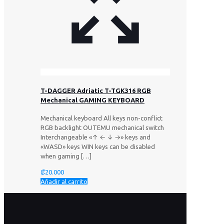
T-DAGGER Adriatic T-TGK316 RGB
Mechanical GAMING KEYBOARD
Mechanical keyboard All keys non-conflict
RGB backlight OUTEMU mechanical switch
Interchangeable «↑ ← ↓ →» keys and
«WASD» keys WIN keys can be disabled
when gaming
[…]
₡
20.000
Añadir al carrito