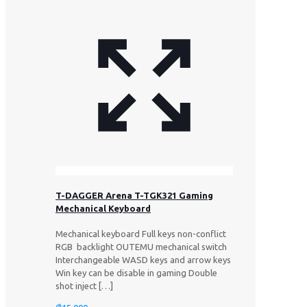
T-DAGGER Arena T-TGK321 Gaming
Mechanical Keyboard
Mechanical keyboard Full keys non-conflict
RGB backlight OUTEMU mechanical switch
Interchangeable WASD keys and arrow keys
Win key can be disable in gaming Double
shot inject
[…]