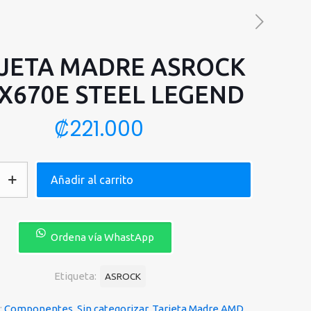
JETA MADRE ASROCK
X670E STEEL LEGEND
₡
221.000
Añadir al carrito
Ordena vía WhastApp
Etiqueta:
ASROCK
:
Componentes
,
Sin categorizar
,
Tarjeta Madre AMD
,