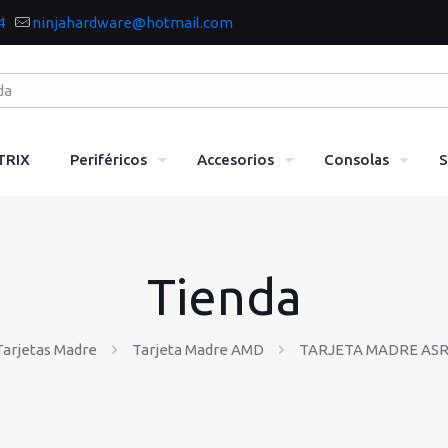
4
ninjahardware@hotmail.com
TRIX
Periféricos
Accesorios
Consolas
S
Tienda
Tarjetas Madre
Tarjeta Madre AMD
TARJETA MADRE ASR