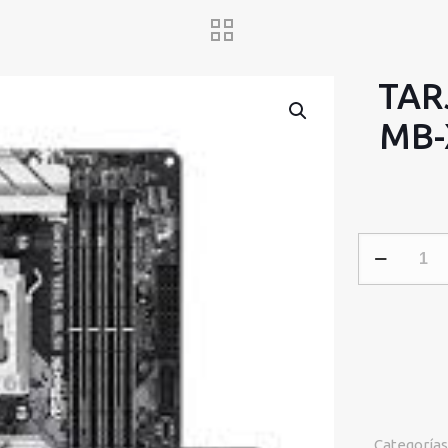
TAR
MB-
TARJETA
MADRE
ASROCK
MB-
X670E
STEEL
LEGEND
cantidad
Categorías