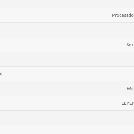
Procesado
M
Ser
oj
Win
LEYE