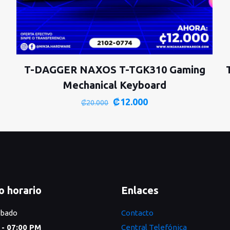
T-DAGGER NAXOS T-TGK310 Gaming
Mechanical Keyboard
El
El
₡
12.000
₡
20.000
precio
precio
original
actual
era:
es:
₡20.000.
₡12.000.
o horario
Enlaces
ábado
Contacto
 - 07:00 PM
Central Telefónica