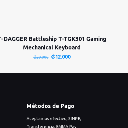
T-DAGGER Battleship T-TGK301 Gaming
Mechanical Keyboard
El
El
₡
12.000
₡
20.000
precio
precio
original
actual
era:
es:
₡20.000.
₡12.000.
Métodos de Pago
Aceptamos efectivo, SINPE,
Transferencia, EMMA Pay