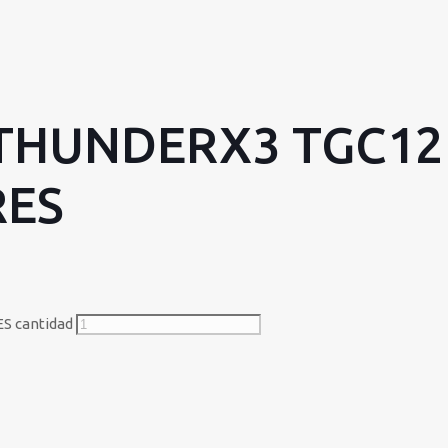
THUNDERX3 TGC12
RES
 cantidad