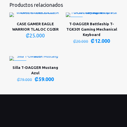
Productos relacionados
-40%
CASE GAMER EAGLE
T-DAGGER Battleship T-
WARRIOR TLALOC CG05R
TGK301 Gaming Mechanical
₡
25.000
Keyboard
El
El
₡
12.000
₡
20.000
precio
precio
original
actual
era:
es:
₡20.000.
₡12.00
-25%
Silla T-DAGGER Mustang
Azul
El
El
₡
59.000
₡
79.000
precio
precio
original
actual
era:
es:
₡79.000.
₡59.000.