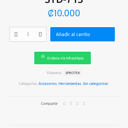
₡
10.000
SET
Añadir al carrito
DE
DESTORNILLADORES
SPROTEK
DE
PRECISION
Ordena vía WhastApp
15
PIEZAS
STD-
Etiqueta:
SPROTEK
713
cantidad
Categorías:
Accesorios
,
Herramientas
,
Sin categorizar
Compartir