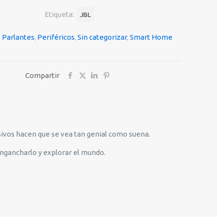
Etiqueta:
JBL
OF
:
Parlantes
,
Periféricos
,
Sin categorizar
,
Smart Home
DAM
Compartir
resivos hacen que se vea tan genial como suena.
engancharlo y explorar el mundo.