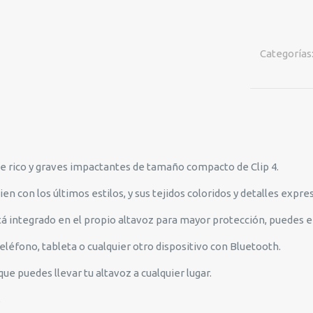
ULTRA
PORTABLE
WATERPRO
Categorías
RED
JBLCLIP4RE
cantidad
 rico y graves impactantes de tamaño compacto de Clip 4.
ien con los últimos estilos, y sus tejidos coloridos y detalles exp
á integrado en el propio altavoz para mayor protección, puedes 
léfono, tableta o cualquier otro dispositivo con Bluetooth.
 que puedes llevar tu altavoz a cualquier lugar.
s