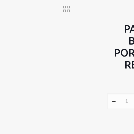
P
POR
R
PARLANTE
JBL
CLIP
4
BLUETOOTH