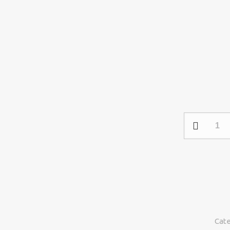
Parlante
Inalámbrico
Impermeable
Boogieboom
ARG-
SP-
3120BK
cantidad
Cate