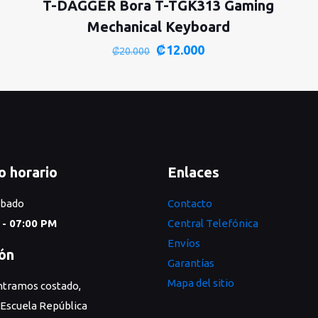
T-DAGGER Bora T-TGK313 Gaming
Mechanical Keyboard
El
El
₡
12.000
₡
20.000
precio
precio
original
actual
era:
es:
₡20.000.
₡12.000.
o horario
Enlaces
ábado
Contacto
 - 07:00 PM
Central Telefónica
Envíos
ión
Garantías
Mapa del sitio
tramos costado,
 Escuela República