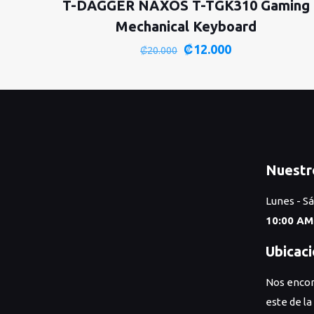
T-DAGGER NAXOS T-TGK310 Gaming
Mechanical Keyboard
El
El
₡
12.000
₡
20.000
precio
precio
original
actual
era:
es:
₡20.000.
₡12.000.
Nuestr
Lunes - S
10:00 AM
Ubicac
Nos encon
este de la