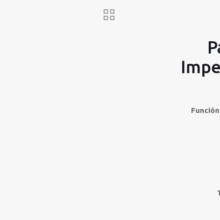
P
Impe
Función