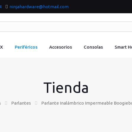
4
ninjahardware@hotmail.com
IX
Periféricos
Accesorios
Consolas
Smart 
Tienda
s
Parlantes
Parlante Inalámbrico Impermeable Boogie