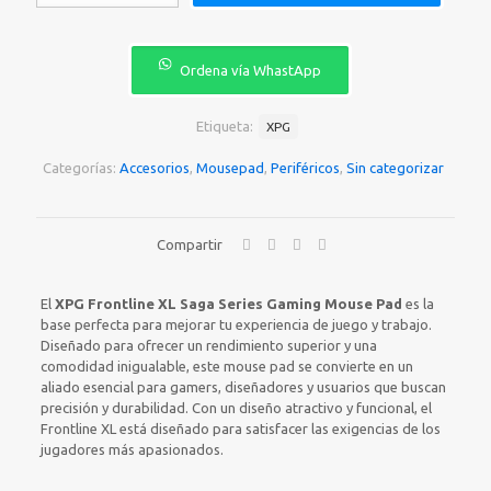
XPG
FRONTLINE
XL
NEGRO
Ordena vía WhastApp
cantidad
Etiqueta:
XPG
Categorías:
Accesorios
,
Mousepad
,
Periféricos
,
Sin categorizar
Compartir
El
XPG Frontline XL Saga Series Gaming Mouse Pad
es la
base perfecta para mejorar tu experiencia de juego y trabajo.
Diseñado para ofrecer un rendimiento superior y una
comodidad inigualable, este mouse pad se convierte en un
aliado esencial para gamers, diseñadores y usuarios que buscan
precisión y durabilidad. Con un diseño atractivo y funcional, el
Frontline XL está diseñado para satisfacer las exigencias de los
jugadores más apasionados.