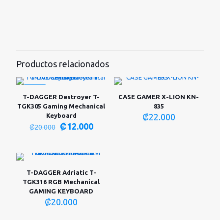
Productos relacionados
-40%
T-DAGGER Destroyer T-
CASE GAMER X-LION KN-
TGK305 Gaming Mechanical
835
Keyboard
₡
22.000
El
El
₡
12.000
₡
20.000
precio
precio
original
actual
era:
es:
₡20.000.
₡12.000.
T-DAGGER Adriatic T-
TGK316 RGB Mechanical
GAMING KEYBOARD
₡
20.000