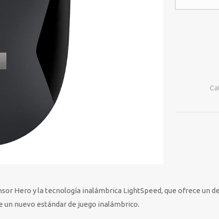
LOGITECH
G603
LIGHTSPEED
INALAMBRI
cantidad
Ca
ensor Hero y la tecnología inalámbrica LightSpeed, que ofrece u
e un nuevo estándar de juego inalámbrico.