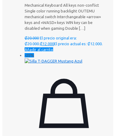
Mechanical Keyboard All keys non-conflict
Single color running backlight OUTEMU
mechanical switch Interchangeable «arrow»
keys and «WASD» keys WIN key can be
disabled when gaming Double
[…]
₡
20.000
El precio original era:
₡20.000.
₡
12.000
El precio actual es: ₡12.000.
Añadir al carrito
-25%