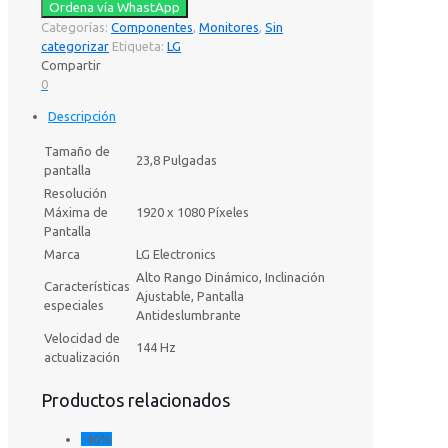
Ordena vía WhastApp
Categorías:
Componentes
,
Monitores
,
Sin
categorizar
Etiqueta:
LG
Compartir
0
Descripción
Tamaño de
23,8 Pulgadas
pantalla
Resolución
Máxima de
1920 x 1080 Píxeles
Pantalla
Marca
LG Electronics
Alto Rango Dinámico, Inclinación
Características
Ajustable, Pantalla
especiales
Antideslumbrante
Velocidad de
144 Hz
actualización
Productos relacionados
-40%