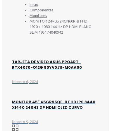
Inicio
Componentes
Monitores
MONITOR 24» LG 24GN60R-B FHD
1920 x 1080 144 Hz DP HDMI PLANO
SLIM 195174040942
TARJETA DE VIDEO ASUS PROART-
RTX4070-O12G 90YV0J11-M0AA00
febrero 6, 2024
MONITOR 45″ 45GR95QE-B FHD IPS 3440
X1440 240HZ DP HDMI OLED CURVO
febrero 9, 2024