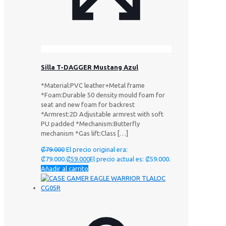
Silla T-DAGGER Mustang Azul
*Material:PVC leather+Metal frame
*Foam:Durable 50 density mould foam for
seat and new foam for backrest
*Armrest:2D Adjustable armrest with soft
PU padded *Mechanism:Butterfly
mechanism *Gas lift:Class
[…]
₡
79.000
El precio original era:
₡79.000.
₡
59.000
El precio actual es: ₡59.000.
Añadir al carrito