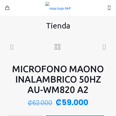
Tienda
MICROFONO MAONO
INALAMBRICO 50HZ
AU-WM820 A2
El
El
₡
59.000
₡
62.000
precio
precio