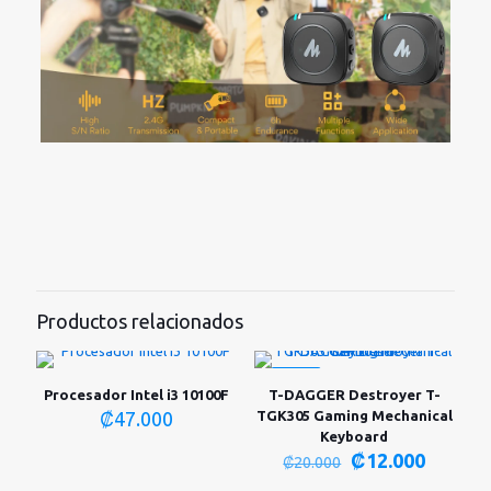
Productos relacionados
-40%
Procesador Intel i3 10100F
T-DAGGER Destroyer T-
₡
47.000
TGK305 Gaming Mechanical
Keyboard
El
El
₡
12.000
₡
20.000
precio
precio