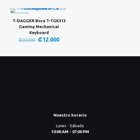
original
actual
era:
es:
₡20.000.
₡12.00
-40%
T-DAGGER Bora T-TGK313
Gaming Mechanical
Keyboard
El
El
₡
12.000
₡
20.000
precio
precio
original
actual
era:
es:
₡20.000.
₡12.000.
Nuestro horario
Lunes - Sábado
10:00 AM - 07:00 PM