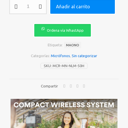
original
actual
MICROFONO
Añadir al carrito
era:
es:
MAONO
INALAMBRICO
₡62.000.
₡59.00
50HZ
AU-
WM820
Ordena vía WhastApp
A2
cantidad
Etiqueta:
MAONO
Categorías:
Micrófonos
,
Sin categorizar
SKU:
MCR-MN-NLM-50H
Compartir