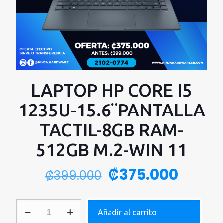
LAPTOP HP CORE I5
1235U-15.6¨PANTALLA
TACTIL-8GB RAM-
512GB M.2-WIN 11
El
El
₡
375.000
₡
399.000
precio
preci
original
actua
LAPTOP
Añadir al carrito
era:
es:
HP
CORE