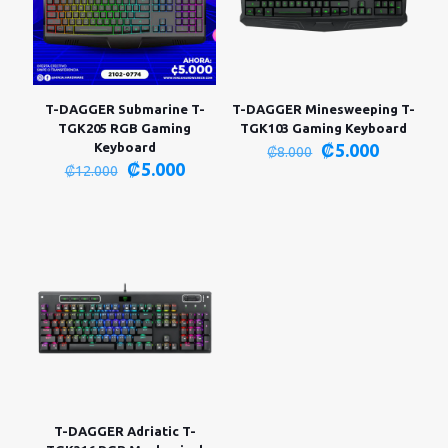
T-DAGGER Submarine T-
T-DAGGER Minesweeping T-
TGK205 RGB Gaming
TGK103 Gaming Keyboard
El
El
Keyboard
₡
5.000
₡
8.000
El
El
precio
precio
₡
5.000
₡
12.000
precio
precio
original
actual
original
actual
era:
es:
era:
es:
₡8.000.
₡5.000.
₡12.000.
₡5.000.
T-DAGGER Adriatic T-