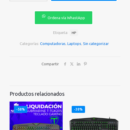
₡399.000.
₡375.
I5
1235U-
15.6¨PANTALLA
Ordena vía WhastApp
TACTIL-
8GB
RAM-
Etiqueta:
HP
512GB
M.2-
Categorías:
Computadoras
,
Laptops
,
Sin categorizar
WIN
11
cantidad
Compartir
Productos relacionados
-58%
-38%