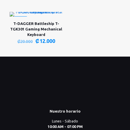
precio
precio
original
actual
era:
es:
₡20.000.
₡12.000.
-40%
T-DAGGER Battleship T-
TGK301 Gaming Mechanical
Keyboard
El
El
₡
12.000
₡
20.000
precio
precio
original
actual
era:
es:
₡20.000.
₡12.000.
Nuestro horario
Lunes - Sábado
10:00 AM - 07:00 PM