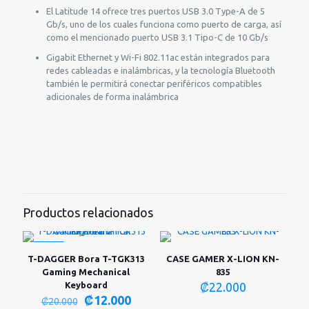
El Latitude 14 ofrece tres puertos USB 3.0 Type-A de 5
Gb/s, uno de los cuales funciona como puerto de carga, así
como el mencionado puerto USB 3.1 Tipo-C de 10 Gb/s
Gigabit Ethernet y Wi-Fi 802.11ac están integrados para
redes cableadas e inalámbricas, y la tecnología Bluetooth
también le permitirá conectar periféricos compatibles
adicionales de forma inalámbrica
Productos relacionados
-40%
T-DAGGER Bora T-TGK313
CASE GAMER X-LION KN-
Gaming Mechanical
835
Keyboard
₡
22.000
El
El
₡
12.000
₡
20.000