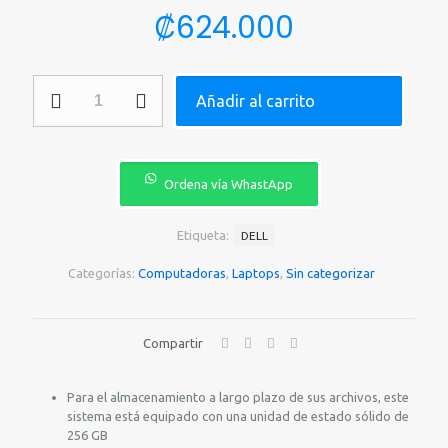
₡
624.000
LAPTOP
Añadir al carrito
DELL
LATITUDE
5490
7WK07
14"
Ordena vía WhastApp
I5-
8250U
8GB
Etiqueta:
DELL
1TB
BLACK
Categorías:
Computadoras
,
Laptops
,
Sin categorizar
-
SPANISH
cantidad
Compartir
Para el almacenamiento a largo plazo de sus archivos, este
sistema está equipado con una unidad de estado sólido de
256 GB