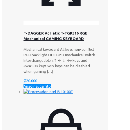
T-DAGGER Adriatic T-TGK316 RGB
Mechanical GAMING KEYBOARD
Mechanical keyboard All keys non-conflict
RGB backlight OUTEMU mechanical switch
Interchangeable «↑ ← ↓ →» keys and
«WASD» keys WIN keys can be disabled
when gaming
[…]
₡
20.000
Añadir al carrito