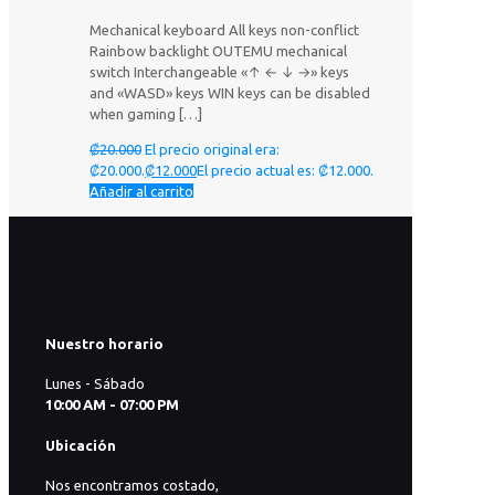
Mechanical keyboard All keys non-conflict
Rainbow backlight OUTEMU mechanical
switch Interchangeable «↑ ← ↓ →» keys
and «WASD» keys WIN keys can be disabled
when gaming
[…]
₡
20.000
El precio original era:
₡20.000.
₡
12.000
El precio actual es: ₡12.000.
Añadir al carrito
Nuestro horario
Lunes - Sábado
10:00 AM - 07:00 PM
Ubicación
Nos encontramos costado,