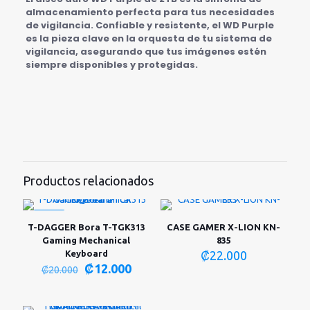
almacenamiento perfecta para tus necesidades
de vigilancia. Confiable y resistente, el WD Purple
es la pieza clave en la orquesta de tu sistema de
vigilancia, asegurando que tus imágenes estén
siempre disponibles y protegidas.
Productos relacionados
-40%
T-DAGGER Bora T-TGK313
CASE GAMER X-LION KN-
Gaming Mechanical
835
Keyboard
₡
22.000
El
El
₡
12.000
₡
20.000
precio
precio
original
actual
era:
es: