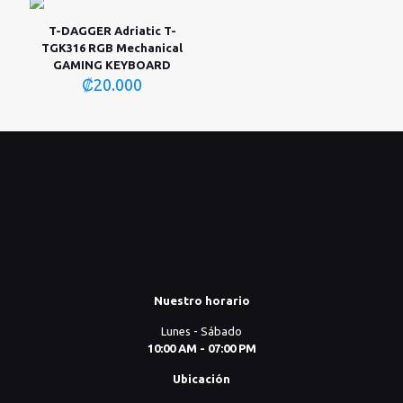
₡20.000.
₡12.000.
T-DAGGER Adriatic T-
TGK316 RGB Mechanical
GAMING KEYBOARD
₡
20.000
Nuestro horario
Lunes - Sábado
10:00 AM - 07:00 PM
Ubicación