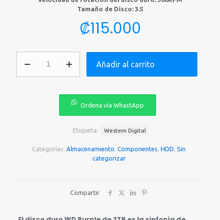
Tamaño de Disco: 3.5
₡
115.000
HD
Añadir al carrito
INTERNO
2TB
3.5
WD
WD23PURZ
Ordena vía WhastApp
PURPLE
cantidad
Etiqueta:
Western Digital
Categorías:
Almacenamiento
,
Componentes
,
HDD
,
Sin
categorizar
Compartir
El disco duro WD Purple de 2TB es la sinfonía de