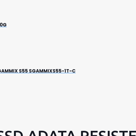
80G
G GAMMIX S55 SGAMMIXS55-1T-C
SSD ADATA RESIST