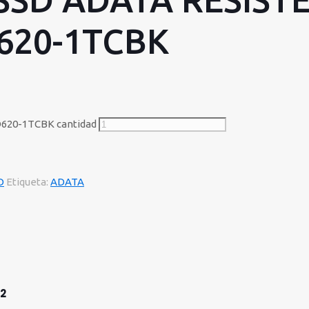
620-1TCBK
620-1TCBK cantidad
D
Etiqueta:
ADATA
n2