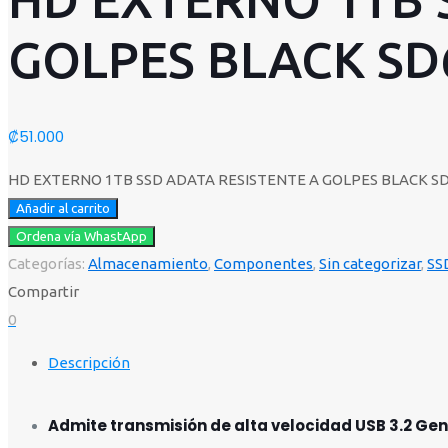
GOLPES BLACK SD
₡
51.000
HD EXTERNO 1TB SSD ADATA RESISTENTE A GOLPES BLACK SD
Añadir al carrito
Ordena vía WhastApp
Categorías:
Almacenamiento
,
Componentes
,
Sin categorizar
,
SS
Compartir
0
Descripción
Admite transmisión de alta velocidad USB 3.2 Ge