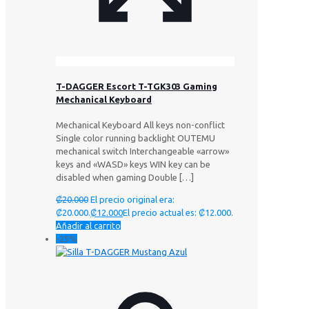
T-DAGGER Escort T-TGK303 Gaming
Mechanical Keyboard
Mechanical Keyboard All keys non-conflict
Single color running backlight OUTEMU
mechanical switch Interchangeable «arrow»
keys and «WASD» keys WIN key can be
disabled when gaming Double
[…]
₡
20.000
El precio original era:
₡20.000.
₡
12.000
El precio actual es: ₡12.000.
Añadir al carrito
-25%