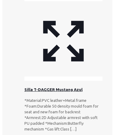
Silla T-DAGGER Mustang Azul
*Material:PVC leather+Metal frame
*Foam:Durable 50 density mould foam for
seat and new foam for backrest
*Armrest:2D Adjustable armrest with soft
PU padded *Mechanism:Butterfly
mechanism *Gas lift:Class
[…]