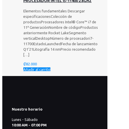
PROCESADOR INTEL I5-11400 2.6GHZ
Elementos fundamentales Descargar
especificacionesColección de
productosProcesadores Intel® Core™ i7 de
11ᵃ GeneraciónNombre de códigoProductos
anteriormente Rocket LakeSegmento
verticalDesktopNúmero de procesadori7-
11700EstadoLaunchedFecha de lanzamiento
Q1’21Litografía 14 nmPrecio recomendado
[…]
₡
82.000
Añadir al carrito
Nuestro horario
Lunes - Sábado
10:00 AM - 07:00 PM