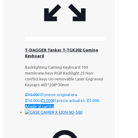
T-DAGGER Tanker T-TGK202 Gaming
Keyboard
Backlighting Gaming Keyboard 104
membrane keys RGB Backlight 25 Non-
conflict keys Un-removable Laser Engraved
Keycaps 465*208*30mm
₡
10.000
El precio original era:
₡10.000.
₡
5.000
El precio actual es: ₡5.000.
Añadir al carrito