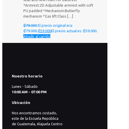
*Armrest:2D Adjustable armrest with soft
PU padded *Mechanism:Butterfly
mechanism *Gas lift:Class
[…]
₡
79.000
El precio original era:
₡79.000.
₡
59.000
El precio actual es: ₡59.000.
Añadir al carrito
Nuestro horario
Lunes - Sábado
10:00 AM - 07:00 PM
Ubicación
Nos encontramos costado,
este de la Escuela República
de Guatemala, Alajuela Centro