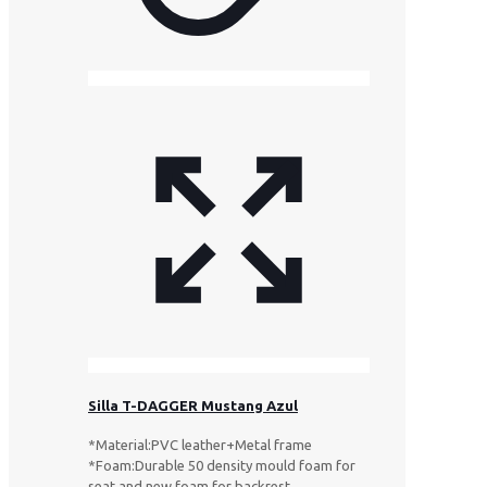
Silla T-DAGGER Mustang Azul
*Material:PVC leather+Metal frame
*Foam:Durable 50 density mould foam for
seat and new foam for backrest