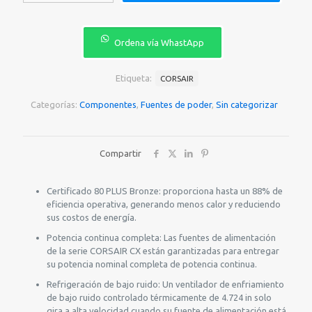
₡43.000.
₡40.00
CORSAIR
CX750
80
Ordena vía WhastApp
PLUS
BRONCE
ATX
Etiqueta:
CORSAIR
CP-
9020279-
Categorías:
Componentes
,
Fuentes de poder
,
Sin categorizar
NA
cantidad
Compartir
Certificado 80 PLUS Bronze: proporciona hasta un 88% de
eficiencia operativa, generando menos calor y reduciendo
sus costos de energía.
Potencia continua completa: Las fuentes de alimentación
de la serie CORSAIR CX están garantizadas para entregar
su potencia nominal completa de potencia continua.
Refrigeración de bajo ruido: Un ventilador de enfriamiento
de bajo ruido controlado térmicamente de 4.724 in solo
gira a alta velocidad cuando su fuente de alimentación está