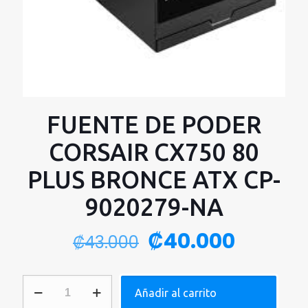
FUENTE DE PODER
CORSAIR CX750 80
PLUS BRONCE ATX CP-
9020279-NA
El
El
₡
40.000
₡
43.000
precio
precio
original
actual
FUENTE
Añadir al carrito
era:
es:
DE
PODER