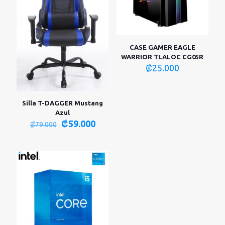
CASE GAMER EAGLE
WARRIOR TLALOC CG05R
₡
25.000
Silla T-DAGGER Mustang
Azul
El
El
₡
59.000
₡
79.000
precio
precio
original
actual
era:
es:
₡79.000.
₡59.000.