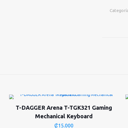
80
PLUS
Categorí
BRONZE
cantidad
T-DAGGER Arena T-TGK321 Gaming
Mechanical Keyboard
₡
15.000