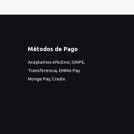
precio
precio
original
actual
era:
es:
₡20.000.
₡12.000.
Métodos de Pago
Aceptamos efectivo, SINPE,
Transferencia, EMMA Pay
Monge Pay, Credix.