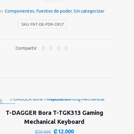
as:
Componentes
,
Fuentes de poder
,
Sin categorizar
SKU:
FNT-DE-PDR-CRS7
Compartir
-40%
T-DAGGER Bora T-TGK313 Gaming
Mechanical Keyboard
El
El
₡
12.000
₡
20.000