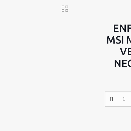
ENF
MSI 
V
NE
ENFRIAMIE
LIQUIDO
MSI
MPG
CORELIQUID