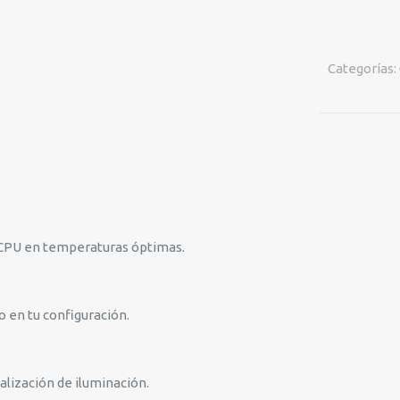
D240
VENTILADO
ARGB
Categorías:
NEGRO
936-
6A16AA-
007
cantidad
u CPU en temperaturas óptimas.
o en tu configuración.
alización de iluminación.