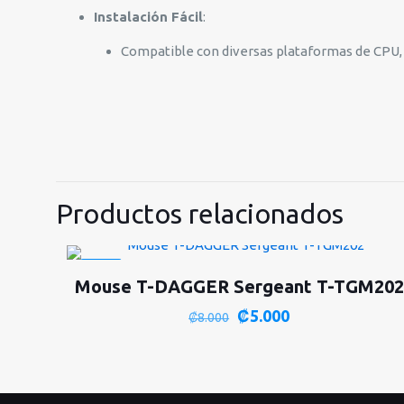
Instalación Fácil
:
Compatible con diversas plataformas de CPU, fá
Productos relacionados
-38%
Mouse T-DAGGER Sergeant T-TGM202
El
El
₡
5.000
₡
8.000
precio
precio
original
actual
era:
es: