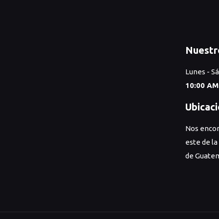
₡8.000.
₡5.000.
Nuestr
Lunes - S
10:00 AM
Ubicac
Nos encon
este de la
de Guatem