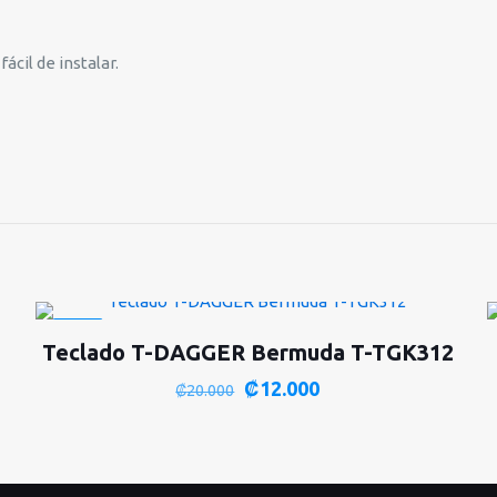
cil de instalar.
-40%
Teclado T-DAGGER Bermuda T-TGK312
El
El
₡
12.000
₡
20.000
precio
precio
original
actual
era:
es: