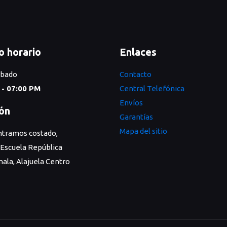
₡20.000.
₡12.000.
o horario
Enlaces
ábado
Contacto
 - 07:00 PM
Central Telefónica
Envíos
ión
Garantías
Mapa del sitio
tramos costado,
 Escuela República
ala, Alajuela Centro