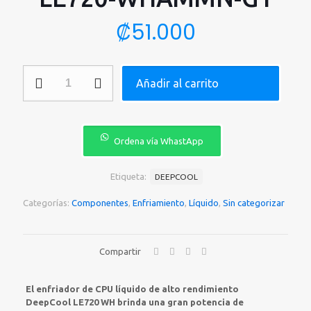
₡
51.000
ENFRIAMIENTO
Añadir al carrito
LIQUIDO
DEEPCOOL
LE720
360MM
ARGB
Ordena vía WhastApp
PARA
CPU
BLANCO
Etiqueta:
DEEPCOOL
R-
LE720-
Categorías:
Componentes
,
Enfriamiento
,
Líquido
,
Sin categorizar
WHAMMN-
G1
cantidad
Compartir
El enfriador de CPU líquido de alto rendimiento
DeepCool LE720 WH brinda una gran potencia de