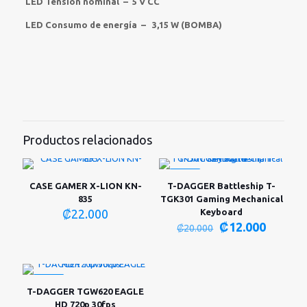
LED Tensión nominal – 5 V CC
LED Consumo de energía – 3,15 W (BOMBA)
Productos relacionados
-40%
CASE GAMER X-LION KN-
T-DAGGER Battleship T-
835
TGK301 Gaming Mechanical
₡
22.000
Keyboard
El
El
₡
12.000
₡
20.000
precio
precio
original
actual
era:
es:
₡20.000.
₡12.00
-25%
T-DAGGER TGW620 EAGLE
HD 720p 30fps