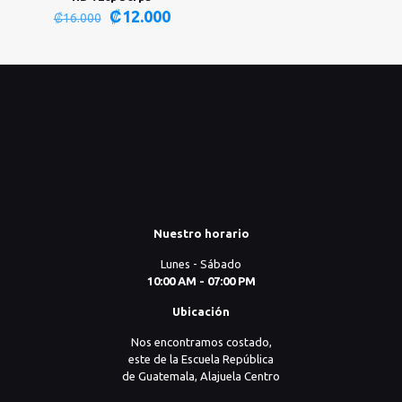
El
El
₡
12.000
₡
16.000
precio
precio
original
actual
era:
es:
₡16.000.
₡12.000.
Nuestro horario
Lunes - Sábado
10:00 AM - 07:00 PM
Ubicación
Nos encontramos costado,
este de la Escuela República
de Guatemala, Alajuela Centro