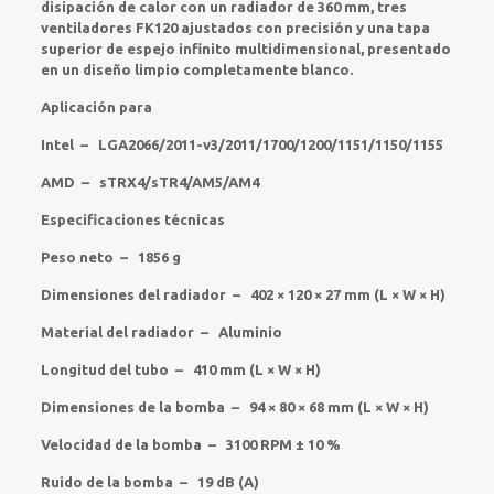
disipación de calor con un radiador de 360 mm, tres
ventiladores FK120 ajustados con precisión y una tapa
superior de espejo infinito multidimensional, presentado
en un diseño limpio completamente blanco.
Aplicación para
Intel – LGA2066/2011-v3/2011/1700/1200/1151/1150/1155
AMD – sTRX4/sTR4/AM5/AM4
Especificaciones técnicas
Peso neto – 1856 g
Dimensiones del radiador – 402 × 120 × 27 mm (L × W × H)
Material del radiador – Aluminio
Longitud del tubo – 410 mm (L × W × H)
Dimensiones de la bomba – 94 × 80 × 68 mm (L × W × H)
Velocidad de la bomba – 3100 RPM ± 10 %
Ruido de la bomba – 19 dB (A)