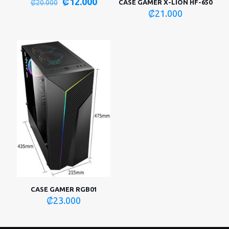
El
El
₡
12.000
₡
20.000
CASE GAMER X-LION HF-650
precio
precio
₡
21.000
original
actual
era:
es:
₡20.000.
₡12.000.
CASE GAMER RGB01
₡
23.000