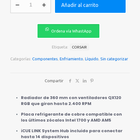
Añadir al carrito
LIQUIDO
CORSAIR
H150I
RGB
AIO
Ordena vía WhastApp
360MM
WHITE
CW-
Etiqueta:
CORSAIR
9061006-
WW
Categorías:
Componentes
,
Enfriamiento
,
Líquido
,
Sin categorizar
cantidad
Compartir
Radiador de 360 mm con ventiladores QX120
RGB que giran hasta 2.400 RPM
Placa refrigerante de cobre compatible con
los últimos zócalos Intel 1700 y AMD AM5
iCUE LINK System Hub incluido para conectar
hasta 14 dispositivos