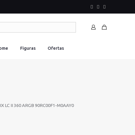
Home
Figuras
Ofertas
X LC II 360 ARGB 90RC00F1-M0AAY0