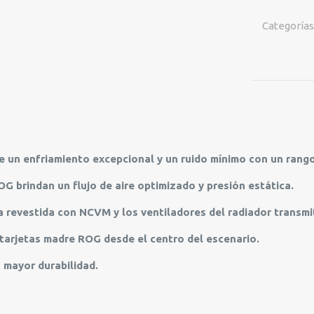
II
360
Categorías
ARGB
90RC00F1-
M0AAY0
cantidad
un enfriamiento excepcional y un ruido mínimo con un rango
G brindan un flujo de aire optimizado y presión estática.
a revestida con NCVM y los ventiladores del radiador transm
tarjetas madre ROG desde el centro del escenario.
mayor durabilidad.