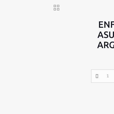
ENF
ASU
ARG
ENFRIAMIE
LIQUIDO
ASUS
ROG
STRIX
LC