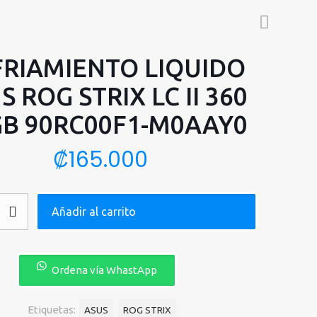
RIAMIENTO LIQUIDO
S ROG STRIX LC II 360
B 90RC00F1-M0AAY0
₡
165.000
NTO
Añadir al carrito
Ordena vía WhastApp
Etiquetas:
ASUS
ROG STRIX