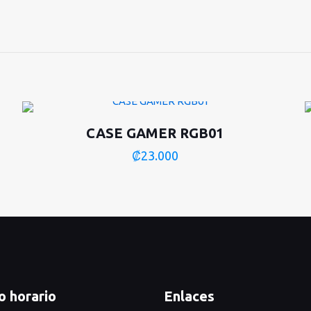
CASE GAMER RGB01
₡
23.000
o horario
Enlaces