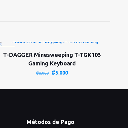
-38%
T-DAGGER Minesweeping T-TGK103
Gaming Keyboard
El
El
₡
5.000
₡
8.000
precio
precio
original
actual
era:
es:
₡8.000.
₡5.000.
Métodos de Pago