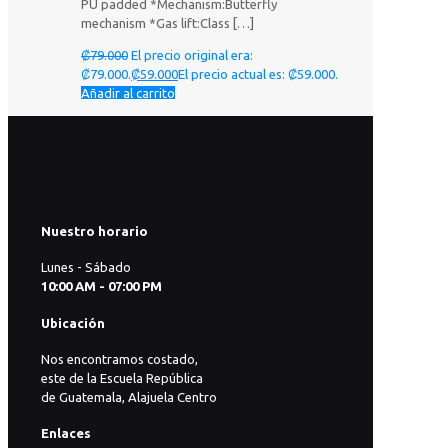
PU padded *Mechanism:Butterfly
mechanism *Gas lift:Class
[…]
₡
79.000
El precio original era:
₡79.000.
₡
59.000
El precio actual es: ₡59.000.
Añadir al carrito
Nuestro horario
Lunes - Sábado
10:00 AM - 07:00 PM
Ubicación
Nos encontramos costado,
este de la Escuela República
de Guatemala, Alajuela Centro
Enlaces