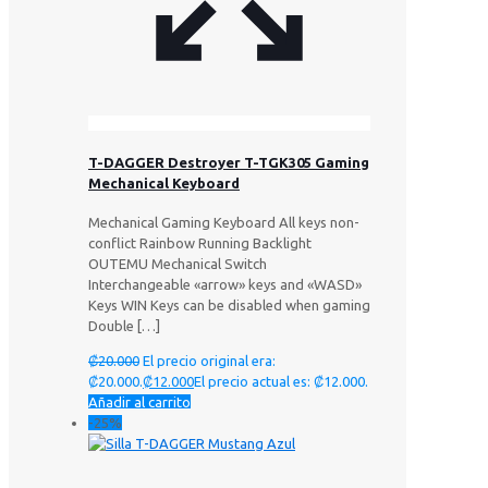
T-DAGGER Destroyer T-TGK305 Gaming
Mechanical Keyboard
Mechanical Gaming Keyboard All keys non-
conflict Rainbow Running Backlight
OUTEMU Mechanical Switch
Interchangeable «arrow» keys and «WASD»
Keys WIN Keys can be disabled when gaming
Double
[…]
₡
20.000
El precio original era:
₡20.000.
₡
12.000
El precio actual es: ₡12.000.
Añadir al carrito
-25%