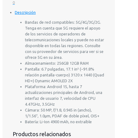
0
Descripción
Bandas de red compatibles: 5G/4G/3G/2G.
Tenga en cuenta que 5G requiere el apoyo
de los servicios de operadores de
telecomunicaciones locales y puede no estar
disponible en todas las regiones. Consulte
con su proveedor de servicios para ver si se
ofrece 5G en su área.
Almacenamiento: 256GB 12GB RAM
Pantalla: 6.7 pulgadas, 17.1 in² (~91.8%
relación pantalla-cuerpo) 3120 x 1440 (Quad
HD+) Dynamic AMOLED 2X
Plataforma: Android 15, hasta 7
actualizaciones principales de Android, una
interfaz de usuario 7, velocidad de CPU
4.47GHz, 3.5GHz
Cámara: 50 MP, f/1.8, 0.945 in (ancho),
1/1.56″, 1.0µm, PDAF de doble píxel, OIS+
Batería: Li-Ion 4900 mAh, no extraíble
Productos relacionados