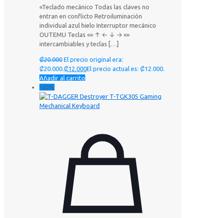
«Teclado mecánico Todas las claves no
entran en conflicto Retroiluminación
individual azul hielo Interruptor mecánico
OUTEMU Teclas «» ↑ ← ↓ → «»
intercambiables y teclas
[…]
₡
20.000
El precio original era:
₡20.000.
₡
12.000
El precio actual es: ₡12.000.
Añadir al carrito
-40%