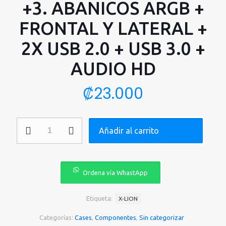
+3. ABANICOS ARGB +
FRONTAL Y LATERAL +
2X USB 2.0 + USB 3.0 +
AUDIO HD
₡
23.000
CASE
Añadir al carrito
GAMING
X-
LION
HY-
680
Ordena vía WhastApp
E010-
167
PANEL
Etiqueta:
X-LION
DE
VIDRIO
Categorías:
Cases
,
Componentes
,
Sin categorizar