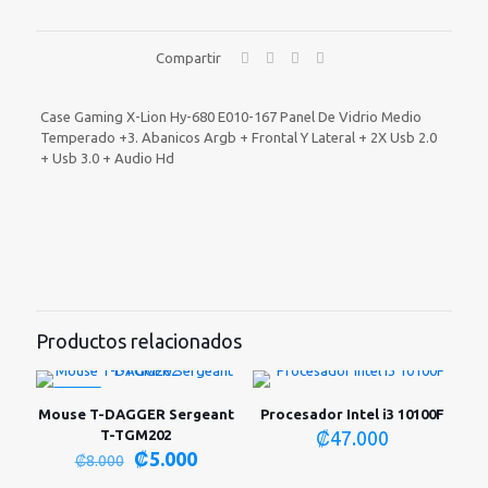
MEDIO
TEMPERADO
+3.
Compartir
ABANICOS
ARGB
+
Case Gaming X-Lion Hy-680 E010-167 Panel De Vidrio Medio
FRONTAL
Temperado +3. Abanicos Argb + Frontal Y Lateral + 2X Usb 2.0
Y
+ Usb 3.0 + Audio Hd
LATERAL
+
2X
USB
2.0
+
USB
3.0
+
Productos relacionados
AUDIO
HD
cantidad
-38%
Mouse T-DAGGER Sergeant
Procesador Intel i3 10100F
T-TGM202
₡
47.000
El
El
₡
5.000
₡
8.000
precio
precio