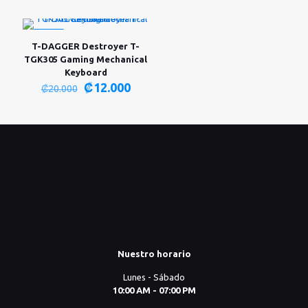
original
actual
era:
es:
₡8.000.
₡5.000.
-40%
T-DAGGER Destroyer T-
TGK305 Gaming Mechanical
Keyboard
El
El
₡
12.000
₡
20.000
precio
precio
original
actual
era:
es:
₡20.000.
₡12.000.
Nuestro horario
Lunes - Sábado
10:00 AM - 07:00 PM