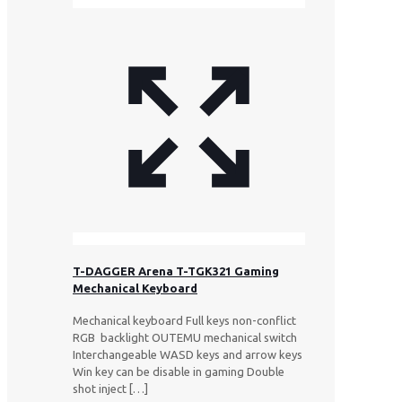
T-DAGGER Arena T-TGK321 Gaming
Mechanical Keyboard
Mechanical keyboard Full keys non-conflict
RGB backlight OUTEMU mechanical switch
Interchangeable WASD keys and arrow keys
Win key can be disable in gaming Double
shot inject
[…]