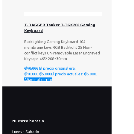
T-DAGGER Tanker T-TGK202 Gaming
Keyboard
Backlighting Gaming Keyboard 104
membrane keys RGB Backlight 25 Non-
conflict keys Un-removable Laser Engraved
Keycaps 465*208*30mm
₡
10.000
El precio original era:
₡10.000.
₡
5.000
El precio actual es: ₡5.000.
Añadir al carrito
Nuestro horario
Lunes - Sábado